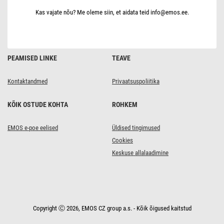
Kas vajate nõu? Me oleme siin, et aidata teid info@emos.ee.
PEAMISED LINKE
TEAVE
Kontaktandmed
Privaatsuspoliitika
KÕIK OSTUDE KOHTA
ROHKEM
EMOS e-poe eelised
Üldised tingimused
Cookies
Keskuse allalaadimine
Copyright Ⓒ 2026, EMOS CZ group a.s. - Kõik õigused kaitstud