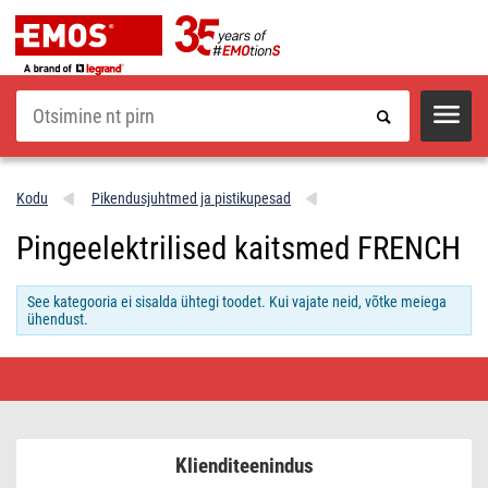
Otsi
Kodu
Pikendusjuhtmed ja pistikupesad
Pingeelektrilised kaitsmed FRENCH
See kategooria ei sisalda ühtegi toodet. Kui vajate neid, võtke meiega
ühendust.
Pingeelektrilised
kaitsmed
FRENCH
Klienditeenindus