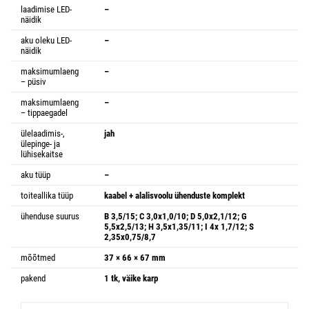
laadimise LED-
–
näidik
aku oleku LED-
–
näidik
maksimumlaeng
–
– püsiv
maksimumlaeng
–
– tippaegadel
ülelaadimis-,
jah
ülepinge- ja
lühisekaitse
aku tüüp
–
toiteallika tüüp
kaabel + alalisvoolu ühenduste komplekt
ühenduse suurus
B 3,5/15; C 3,0x1,0/10; D 5,0x2,1/12; G
5,5x2,5/13; H 3,5x1,35/11; I 4x 1,7/12; S
2,35x0,75/8,7
mõõtmed
37 × 66 × 67 mm
pakend
1 tk, väike karp