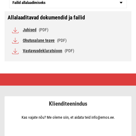
Failid allalaadimiseks
Allalaaditavad dokumendid ja failid
Juhised
(PDF)
Ohutusalane teave
(PDF)
Vastavusdeklaratsioon
(PDF)
Universaalne
toiteadapter
600
mA
koos
otsikutega
Klienditeenindus
Kas vajate nõu? Me oleme siin, et aidata teid info@emos.ee.