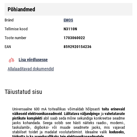
Põhiandmed
Bränd
EMOS
Tellimise kood
N3110N
Toote number
1703060022
EAN
8592920154236
Lisa võrdlusesse
Allalaaditavad dokumendid
Täiustatud sisu
Universaalne 600 mA toiteallikas võimaldab hõlpsasti
toita erinevaid
väikeseid elektroonikaseadmeid
.
Lülitatava väljundpinge
ja
vahetatavate
pistikute komplekti
abil saab seda mõne sekundiga konkreetse seadme
jaoks kohandada. Seega sobib see hästi näiteks raadio-, modemi-,
taskulambi-, digiboksi- või muude seadmete jaoks, mis vajavad
stabiilset toidet ja madalat voolutarbimist. Ideaalne valik
koduseks,
töökotta ja ka asendusallikaks teie elektroonikaseadmetele
.