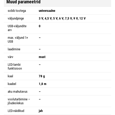
Muud parameetrid
sobib tootega
universaalne
väljundpinge
3 V, 4,5 V, 5 V, 6 V, 7,5 V, 9 V, 12 V
USB-väljundite
0
arv
max. väljund 1×
–
USB
laadimine
–
värv
must
LED-lambi
–
funktsioon
kaal
78 g
kaabel
1,8 m
aku mahutavus
–
voolutarbimine –
–
jõudeolekus
LED-näidikud
jah