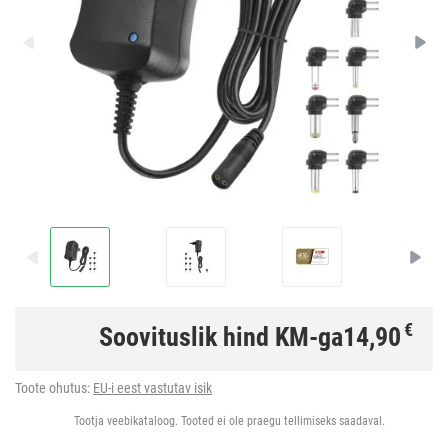
€
Soovituslik hind KM-ga
14,90
Toote ohutus:
EU-i eest vastutav isik
Tootja veebikataloog. Tooted ei ole praegu tellimiseks saadaval.