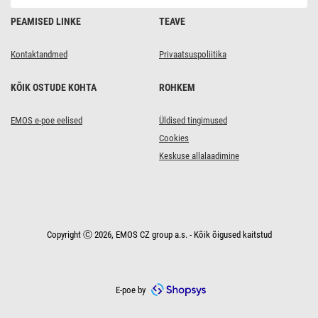
PEAMISED LINKE
TEAVE
Kontaktandmed
Privaatsuspoliitika
KÕIK OSTUDE KOHTA
ROHKEM
EMOS e-poe eelised
Üldised tingimused
Cookies
Keskuse allalaadimine
Copyright Ⓒ 2026, EMOS CZ group a.s. - Kõik õigused kaitstud
E-poe by