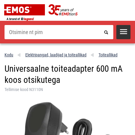
Otsi
Kodu
Elektripangad, laadijad ja toiteallikad
Toiteallikad
Universaalne toiteadapter 600 mA
koos otsikutega
Tellimise kood N3110N