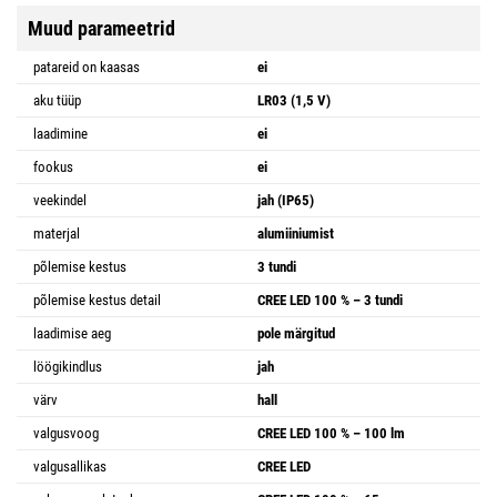
Muud parameetrid
patareid on kaasas
ei
aku tüüp
LR03 (1,5 V)
laadimine
ei
fookus
ei
veekindel
jah (IP65)
materjal
alumiiniumist
põlemise kestus
3 tundi
põlemise kestus detail
CREE LED 100 % – 3 tundi
laadimise aeg
pole märgitud
löögikindlus
jah
värv
hall
valgusvoog
CREE LED 100 % – 100 lm
valgusallikas
CREE LED