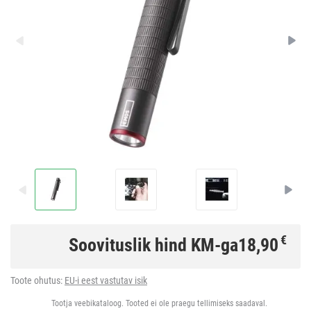
€
Soovituslik hind KM-ga
18,90
Toote ohutus:
EU-i eest vastutav isik
Tootja veebikataloog. Tooted ei ole praegu tellimiseks saadaval.