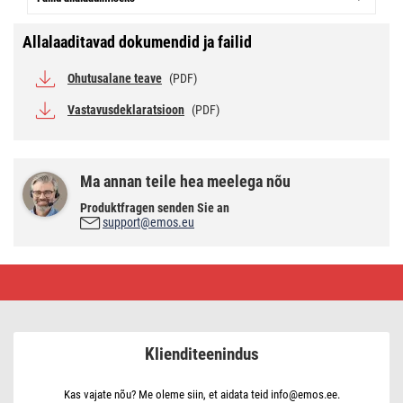
Allalaaditavad dokumendid ja failid
Ohutusalane teave
(PDF)
Vastavusdeklaratsioon
(PDF)
Ma annan teile hea meelega nõu
Produktfragen senden Sie an
support@emos.eu
CREE
LED
metallist
taskulamp
Ultibright
50,
Klienditeenindus
100
lm,
1x
AAA
Kas vajate nõu? Me oleme siin, et aidata teid info@emos.ee.