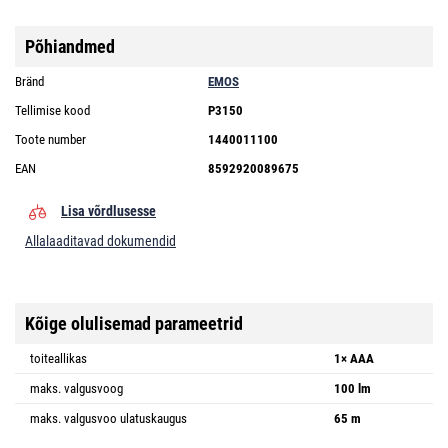
Põhiandmed
Bränd
EMOS
Tellimise kood
P3150
Toote number
1440011100
EAN
8592920089675
Lisa võrdlusesse
Allalaaditavad dokumendid
Kõige olulisemad parameetrid
toiteallikas
1× AAA
maks. valgusvoog
100 lm
maks. valgusvoo ulatuskaugus
65 m