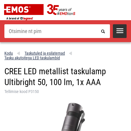
Otsi
Kodu
Taskutuled ja esilaternad
Tasku akutoitega LED taskulambid
CREE LED metallist taskulamp
Ultibright 50, 100 lm, 1x AAA
Tellimise kood P3150