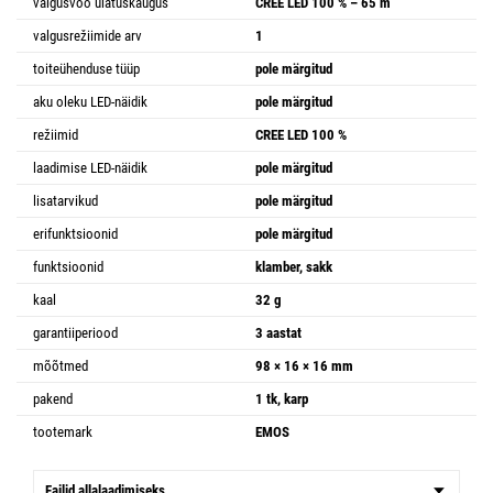
valgusvoo ulatuskaugus
CREE LED 100 % – 65 m
valgusrežiimide arv
1
toiteühenduse tüüp
pole märgitud
aku oleku LED-näidik
pole märgitud
režiimid
CREE LED 100 %
laadimise LED-näidik
pole märgitud
lisatarvikud
pole märgitud
erifunktsioonid
pole märgitud
funktsioonid
klamber, sakk
kaal
32 g
garantiiperiood
3 aastat
mõõtmed
98 × 16 × 16 mm
pakend
1 tk, karp
tootemark
EMOS
Failid allalaadimiseks