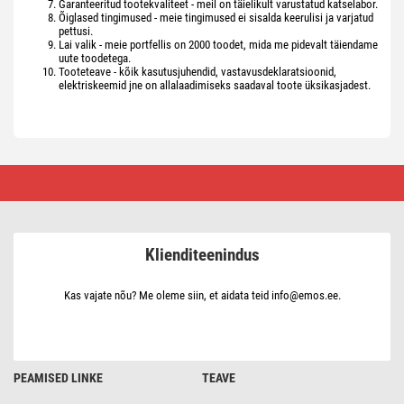
Garanteeritud tootekvaliteet - meil on täielikult varustatud katselabor.
Õiglased tingimused - meie tingimused ei sisalda keerulisi ja varjatud
pettusi.
Lai valik - meie portfellis on 2000 toodet, mida me pidevalt täiendame
uute toodetega.
Tooteteave - kõik kasutusjuhendid, vastavusdeklaratsioonid,
elektriskeemid jne on allalaadimiseks saadaval toote üksikasjadest.
EMOS
e-
poe
eelised
Klienditeenindus
Kas vajate nõu? Me oleme siin, et aidata teid info@emos.ee.
PEAMISED LINKE
TEAVE