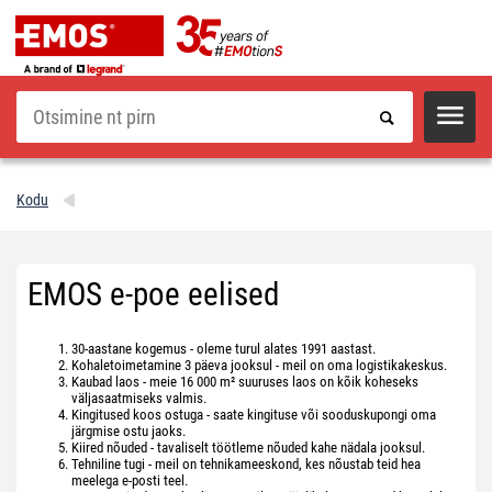
Otsi
Kodu
EMOS e-poe eelised
30-aastane kogemus - oleme turul alates 1991 aastast.
Kohaletoimetamine 3 päeva jooksul - meil on oma logistikakeskus.
Kaubad laos - meie 16 000 m² suuruses laos on kõik koheseks
väljasaatmiseks valmis.
Kingitused koos ostuga - saate kingituse või sooduskupongi oma
järgmise ostu jaoks.
Kiired nõuded - tavaliselt töötleme nõuded kahe nädala jooksul.
Tehniline tugi - meil on tehnikameeskond, kes nõustab teid hea
meelega e-posti teel.