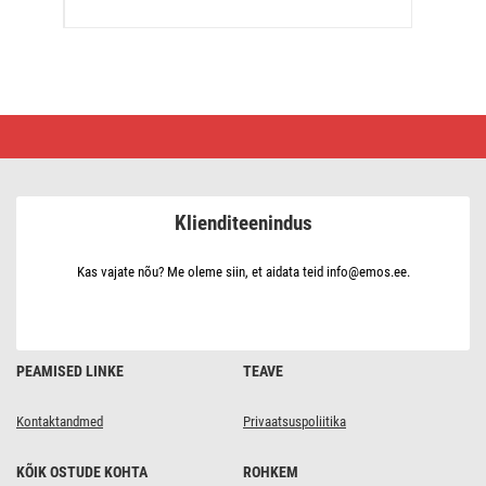
F-
liitmik
emane,
10
tk
Klienditeenindus
Kas vajate nõu? Me oleme siin, et aidata teid info@emos.ee.
PEAMISED LINKE
TEAVE
Kontaktandmed
Privaatsuspoliitika
KÕIK OSTUDE KOHTA
ROHKEM