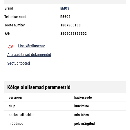
Bränd
EMOS
Tellimise kood
R5602
Toote number
1807300100
EAN
8595025357502
Lisa võrdlusesse
Allalaaditavad dokumendid
Seotud tooted
Kõige olulisemad parameetrid
versioon
haakeseade
tüüp
kruvimine
koaksiaalkaablile
mis tahes
mõõtmed
pole märgitud