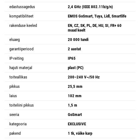
edastussagedus
2,4 GHz (IEEE 802.11b/g/n)
kompatibiliteet
EMOS GoSmart, Tuya, Lidl, Smartlife
rakenduse keeled
EN, CZ, SK, PL, DE, HU, SI, FR+ 60
muud keelt
eluaeg
20 000 tundi
garantiiperiood
2 aastat
IP-reiting
IP65
hajuti materjal
plast (PC)
toiteallikas
200–240 V~/50 Hz
pikkus
25,5 mm
laius
102 mm
toiteliini pikkus
1,5 m
seeria
GoSmart
kategooria
EXCLUSIVE
pakend
1 tk, väike karp