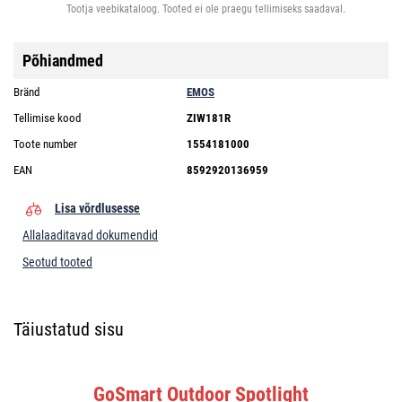
Tootja veebikataloog. Tooted ei ole praegu tellimiseks saadaval.
Põhiandmed
Bränd
EMOS
Tellimise kood
ZIW181R
Toote number
1554181000
EAN
8592920136959
Lisa võrdlusesse
Allalaaditavad dokumendid
Seotud tooted
Täiustatud sisu
GoSmart Outdoor Spotlight