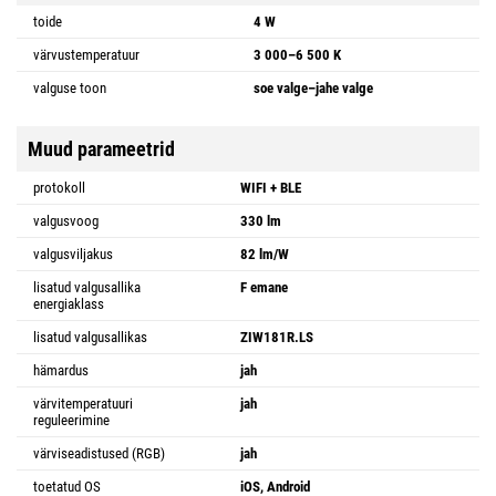
toide
4 W
värvustemperatuur
3 000–6 500 K
valguse toon
soe valge–jahe valge
Muud parameetrid
protokoll
WIFI + BLE
valgusvoog
330 lm
valgusviljakus
82 lm/W
lisatud valgusallika
F emane
energiaklass
lisatud valgusallikas
ZIW181R.LS
hämardus
jah
värvitemperatuuri
jah
reguleerimine
värviseadistused (RGB)
jah
toetatud OS
iOS, Android