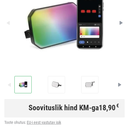
€
Soovituslik hind KM-ga
18,90
Toote ohutus:
EU-i eest vastutav isik