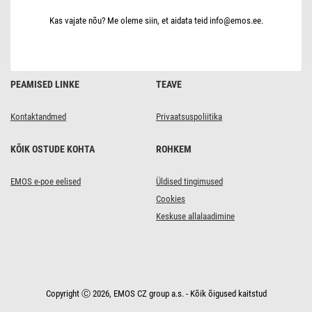
W,
RGBIC
Kas vajate nõu? Me oleme siin, et aidata teid info@emos.ee.
dimmer,
WiFi
PEAMISED LINKE
TEAVE
Kontaktandmed
Privaatsuspoliitika
KÕIK OSTUDE KOHTA
ROHKEM
EMOS e-poe eelised
Üldised tingimused
Cookies
Keskuse allalaadimine
Copyright Ⓒ 2026, EMOS CZ group a.s. - Kõik õigused kaitstud