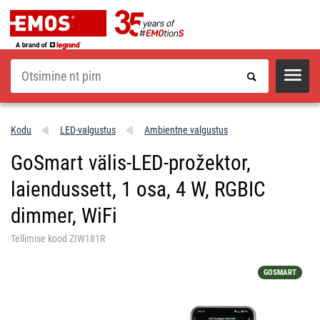
Otsi
Kodu
LED-valgustus
Ambientne valgustus
GoSmart välis-LED-prožektor,
laiendussett, 1 osa, 4 W, RGBIC
dimmer, WiFi
Tellimise kood ZIW181R
GOSMART