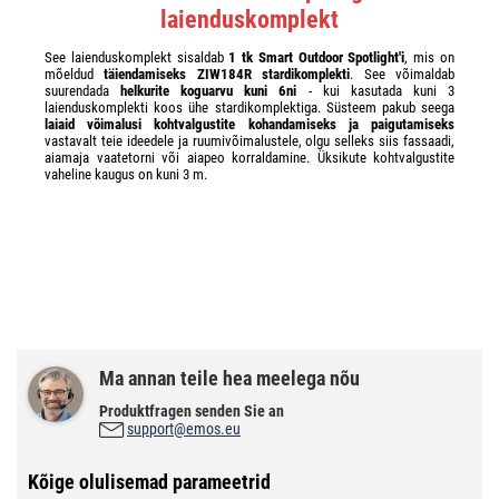
laienduskomplekt
See laienduskomplekt sisaldab
1 tk Smart Outdoor Spotlight'i
, mis on
mõeldud
täiendamiseks ZIW184R stardikomplekti
. See võimaldab
suurendada
helkurite koguarvu kuni 6ni
- kui kasutada kuni 3
laienduskomplekti koos ühe stardikomplektiga. Süsteem pakub seega
laiaid võimalusi kohtvalgustite kohandamiseks ja paigutamiseks
vastavalt teie ideedele ja ruumivõimalustele, olgu selleks siis fassaadi,
aiamaja vaatetorni või aiapeo korraldamine. Üksikute kohtvalgustite
vaheline kaugus on kuni 3 m.
Ma annan teile hea meelega nõu
Produktfragen senden Sie an
support@emos.eu
Kõige olulisemad parameetrid