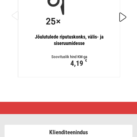
GoSmar
Jõulutulede riputuskonks, välis- ja
siseruumidesse
Soovituslik hind KM-ga
€
4,19
GoSmart
välis-
LED-
prožektor,
laiendussett,
1
Klienditeenindus
osa,
4