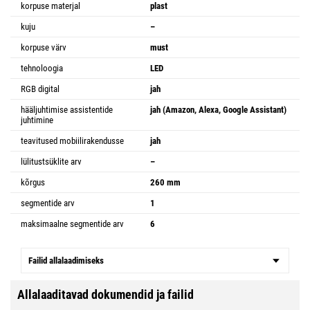
korpuse materjal
plast
kuju
–
korpuse värv
must
tehnoloogia
LED
RGB digital
jah
hääljuhtimise assistentide
jah (Amazon, Alexa, Google Assistant)
juhtimine
teavitused mobiilirakendusse
jah
lülitustsüklite arv
–
kõrgus
260 mm
segmentide arv
1
maksimaalne segmentide arv
6
Failid allalaadimiseks
Allalaaditavad dokumendid ja failid