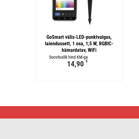
GoSmart välis-LED-punktvalgus,
laiendussett, 1 osa, 1,5 W, RGBIC-
hämardatav, WiFi
Soovituslik hind KM-ga
€
14,90
GoSmart
välis-
LED-
punktvalgus,
stardikomplekt,
4
osa,