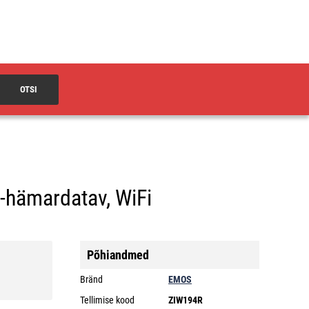
OTSI
C-hämardatav, WiFi
Põhiandmed
Bränd
EMOS
Tellimise kood
ZIW194R