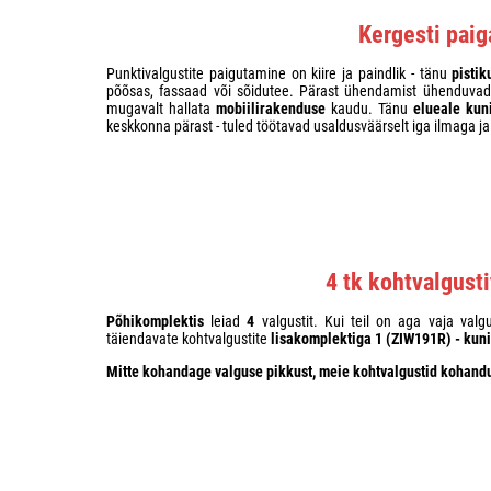
Kergesti paig
Punktivalgustite paigutamine on kiire ja paindlik - tänu
pistik
põõsas, fassaad või sõidutee. Pärast ühendamist ühenduva
mugavalt hallata
mobiilirakenduse
kaudu. Tänu
elueale kun
keskkonna pärast - tuled töötavad usaldusväärselt iga ilmaga ja
4 tk kohtvalgusti
Põhikomplektis
leiad
4
valgustit. Kui teil on aga vaja va
täiendavate kohtvalgustite
lisakomplektiga
1 (ZIW191R) - kun
Mitte kohandage valguse pikkust, meie kohtvalgustid kohandu