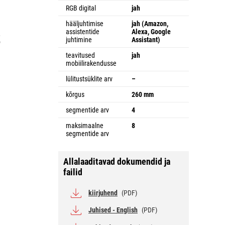
RGB digital
jah
hääljuhtimise
jah (Amazon,
assistentide
Alexa, Google
,
juhtimine
Assistant)
b
e
teavitused
jah
mobiilirakendusse
lülitustsüklite arv
–
kõrgus
260 mm
segmentide arv
4
maksimaalne
8
segmentide arv
a
Allalaaditavad dokumendid ja
failid
kiirjuhend
(PDF)
Juhised - English
(PDF)