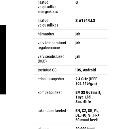
lisatud
G
valgusallika
energiaklass
lisatud
ZIW194R.LS
valgusallikas
hämardus
jah
värvitemperatuuri
jah
reguleerimine
värviseadistused
jah
(RGB)
toetatud OS
iOS, Android
edastussagedus
2,4 GHz (IEEE
802.11b/g/n)
kompatibiliteet
EMOS GoSmart,
Tuya, Lidl,
Smartlife
rakenduse keeled
EN, CZ, SK, PL,
DE, HU, SI, FR+
60 muud keelt
eluaeg
20 000 tundi