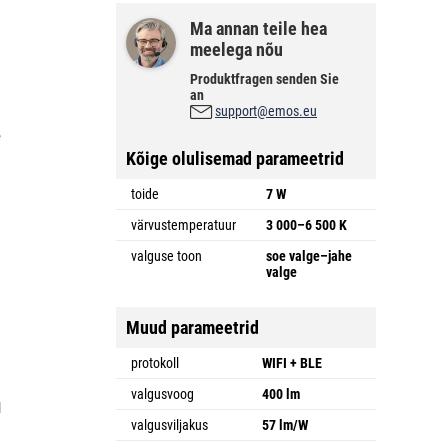
Ma annan teile hea
meelega nõu
Produktfragen senden Sie
an
support@emos.eu
e
Kõige olulisemad parameetrid
toide
7 W
värvustemperatuur
3 000–6 500 K
valguse toon
soe valge–jahe
valge
Muud parameetrid
a
e
protokoll
WIFI + BLE
e
valgusvoog
400 lm
l
e
valgusviljakus
57 lm/W