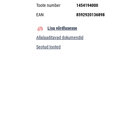
Toote number
1454194000
EAN
8592920136898
Lisa võrdlusesse
Allalaaditavad dokumendid
Seotud tooted