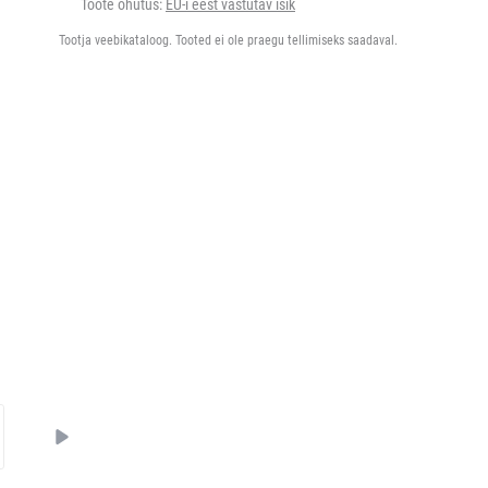
Toote ohutus:
EU-i eest vastutav isik
Tootja veebikataloog. Tooted ei ole praegu tellimiseks saadaval.