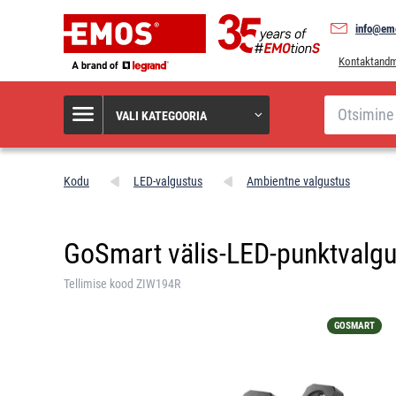
info@em
Kontaktand
Otsi
VALI KATEGOORIA
Kodu
LED-valgustus
Ambientne valgustus
GoSmart välis-LED-punktvalgus
Tellimise kood ZIW194R
GOSMART