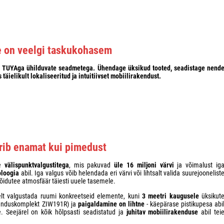
e on veelgi taskukohasem
e TUYAga ühilduvate seadmetega. Ühendage üksikud tooted,
seadistage
nend
täielikult lokaliseeritud ja intuitiivset
mobiilirakendust
.
rib enamat kui pimedust
te
välispunktvalgustitega
, mis pakuvad
üle 16 miljoni värvi
ja võimalust ig
oloogia
abil. Iga valgus võib helendada eri värvi või lihtsalt valida suurejoonelist
sõidutee atmosfäär täiesti uuele tasemele.
elt valgustada ruumi konkreetseid elemente, kuni
3 meetri kaugusele
üksikut
aienduskomplekt ZIW191R) ja
paigaldamine on lihtne
- käepärase pistikupesa abi
. Seejärel on kõik hõlpsasti seadistatud ja
juhitav mobiilirakenduse
abil tei