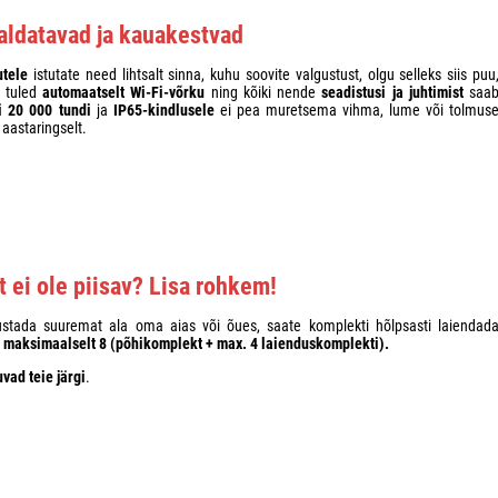
aldatavad ja kauakestvad
utele
istutate need lihtsalt sinna, kuhu soovite valgustust, olgu selleks siis puu
d tuled
automaatselt Wi-Fi-võrku
ning kõiki nende
seadistusi ja juhtimist
saa
i 20 000 tundi
ja
IP65-kindlusele
ei pea muretsema vihma, lume või tolmus
 aastaringselt.
t ei ole piisav? Lisa rohkem!
lgustada suuremat ala oma aias või õues, saate komplekti hõlpsasti laiendad
i maksimaalselt 8 (põhikomplekt + max. 4 laienduskomplekti).
vad teie järgi
.