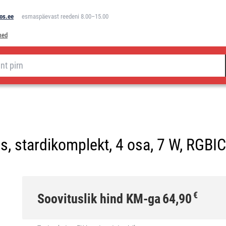
os.ee
esmaspäevast reedeni 8.00–15.00
med
, stardikomplekt, 4 osa, 7 W, RGBI
€
Soovituslik hind KM-ga
64,90