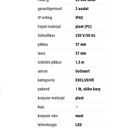
garantiiperiood
2 aastat
IP-reiting
IP65
d
hajuti materjal
plast (PC)
toiteallikas
230 V/50 Hz
pikkus
57 mm
laius
57 mm
toiteliini pikkus
1,5 m
seeria
GoSmart
kategooria
EXCLUSIVE
s
pakend
1 tk, väike karp
,
korpuse materjal
plast
kuju
–
korpuse värv
must
tehnoloogia
LED