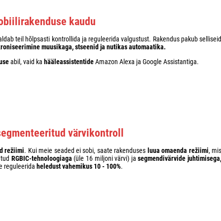
obiilirakenduse kaudu
dab teil hõlpsasti kontrollida ja reguleerida valgustust. Rakendus pakub sellisei
nkroniseerimine muusikaga, stseenid ja nutikas automaatika.
use
abil, vaid ka
hääleassistentide
Amazon Alexa ja Google Assistantiga.
segmenteeritud värvikontroll
d režiimi
. Kui meie seaded ei sobi, saate rakenduses
luua omaenda režiimi
, mi
atud
RGBIC-tehnoloogiaga
(üle 16 miljoni värvi) ja
segmendivärvide juhtimisega
te reguleerida
heledust vahemikus 10 - 100%
.