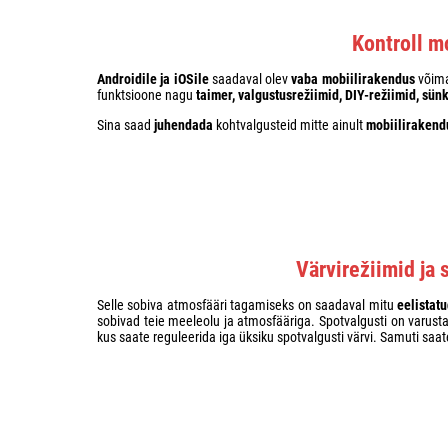
Kontroll m
Androidile ja iOSile
saadaval olev
vaba mobiilirakendus
võimal
funktsioone nagu
taimer, valgustusrežiimid, DIY-režiimid, sü
Sina saad
juhendada
kohtvalgusteid mitte ainult
mobiilirakend
Värvirežiimid ja 
Selle sobiva atmosfääri tagamiseks on saadaval mitu
eelistatu
sobivad teie meeleolu ja atmosfääriga. Spotvalgusti on varust
kus saate reguleerida iga üksiku spotvalgusti värvi. Samuti saa