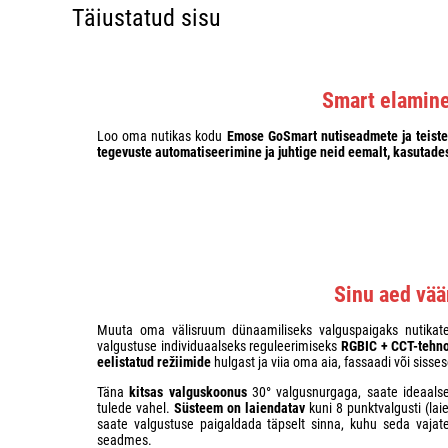
Täiustatud sisu
Smart elamin
Loo oma nutikas kodu
Emose GoSmart nutiseadmete ja teist
tegevuste automatiseerimine ja
juhtige
neid eemalt, kasutades 
Sinu aed vää
Muuta oma välisruum dünaamiliseks valguspaigaks nutika
valgustuse individuaalseks reguleerimiseks
RGBIC + CCT-tehn
eelistatud režiimide
hulgast ja viia oma aia, fassaadi või sisse
Täna
kitsas valguskoonus
30° valgusnurgaga, saate ideaals
tulede vahel.
Süsteem on laiendatav
kuni 8 punktvalgusti (l
saate valgustuse paigaldada täpselt sinna, kuhu seda vajate
seadmes.