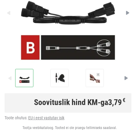
€
Soovituslik hind KM-ga
3,79
Toote ohutus:
EU-i eest vastutav isik
Tootja veebikataloog. Tooted ei ole praegu tellimiseks saadaval.