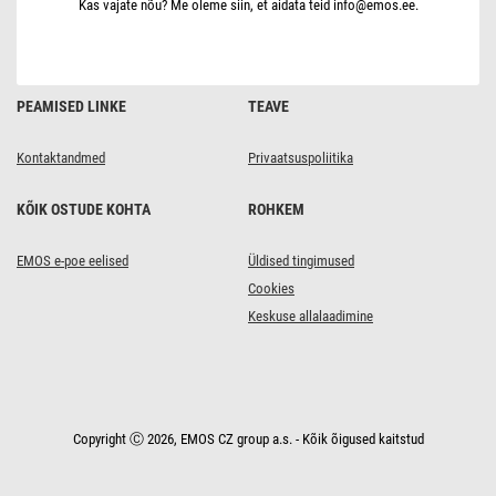
Kas vajate nõu? Me oleme siin, et aidata teid info@emos.ee.
PEAMISED LINKE
TEAVE
Kontaktandmed
Privaatsuspoliitika
KÕIK OSTUDE KOHTA
ROHKEM
EMOS e-poe eelised
Üldised tingimused
Cookies
Keskuse allalaadimine
Copyright Ⓒ 2026, EMOS CZ group a.s. - Kõik õigused kaitstud