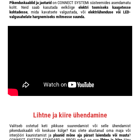
Pikenduskaablid ja jaoturid
on CONNECT SYSTEMi süsteemides asendamatu
koht. Neid saab kasutada eelkõige
elektri toomiseks kaugetesse
kohtadesse
, mida kavatsete valgustada, või
elektriühenduse või LED-
valgusahelate hargnemiseks mitmesse suunda.
Lihtne ja kiire ühendamine
Valitseb ostetud keti pikkuse suurendamist või selle ühendamist
pikenduskaabli või keskuse külge? Kas olete alustanud oma maja või
interjööri kaunistamist ja
plaanid mõne aja pärast laiendada või muuta
?
CONNECT SYSTEM STANDARD ja PROFI puhul on see
lihtne ja kiire
tänu