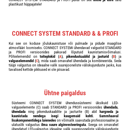
plastikust hüppajatele!
CONNECT SYSTEM STANDARD & & PROFI
Kui see on koduse jõulukaunistuse või pulmade ja pidude maagilise
atmosfääri loomiseks. CONNECT SYSTEMi ühendavad valgustid STANDARD
ja PROFI versioonides pakuvad lõputuid kaunistamisvõimalusi.
Põhielemendid on
toiteplokid (
A
)
,
pikenduskaablid ja jaoturid (
B
)
ja
valguselemendid (
C
)
, mida saab omavahel ühendada ja kombineerida. Seda
tüüpi valgustus on ideaalne valik suurejooneliste väliskujunduste jaoks, kus
tavalised kettide pikkused ei ole piisavad.
Ühtne paigaldus
Süsteemi CONNECT SYSTEM ühendussüsteemi üksikuid LED-
valguselemente (C) saab STANDARD ja PROFI versioonides
ühendada
,
ühendada
ning pikenduskaablite ja jaoturite (B) abil
hargneda ja
kaunistada nendega isegi kaugemaid kohti
.
Sammhaaval
lisakomponentidega laienedes
on võimalik saavutada professionaalne ja
ulatuslik valgustus
ilma suure alginvesteeringuta
. Seega on omavahel
ühendatud LED-valgustus ideaalne valik suurejooneliste väliskujunduste