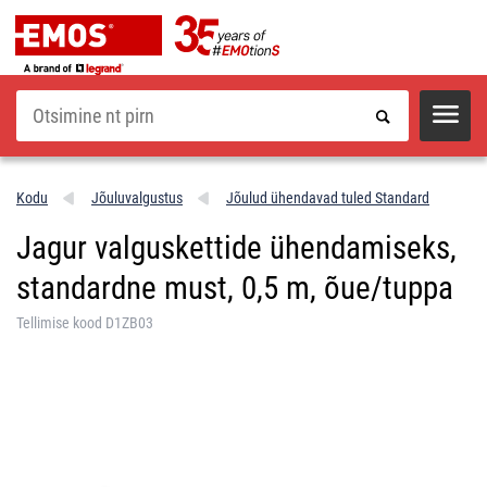
Otsi
Kodu
Jõuluvalgustus
Jõulud ühendavad tuled Standard
Jagur valguskettide ühendamiseks,
standardne must, 0,5 m, õue/tuppa
Tellimise kood D1ZB03