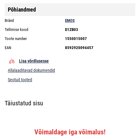
Põhiandmed
Bränd
EMOS
Tellimise kood
D1ZB03
Toote number
1550015007
EAN
8592920094457
Lisa võrdlusesse
Allalaaditavad dokumendid
Seotud tooted
Täiustatud sisu
Võimaldage iga võimalus!