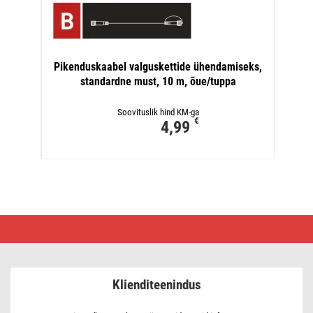
Pikenduskaabel valguskettide ühendamiseks,
standardne must, 10 m, õue/tuppa
Soovituslik hind KM-ga
€
4,99
Jagur
valguskettide
ühendamiseks,
standardne
must,
0,5
Klienditeenindus
m,
õue/tuppa