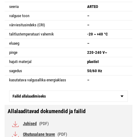
seeria
ARTEO
valguse toon
–
värviesitusindeks (CRI)
–
talitlustemperatuuri vahemik
-20 ~ +40 °C
eluaeg
–
pinge
220-240 V~
hajuti materjal
plastist
sagedus
50/60 Hz
kasutatava valgusallika energiaklass
–
Failid allalaadimiseks
Allalaaditavad dokumendid ja failid
Juhised
(PDF)
Ohutusalane teave
(PDF)