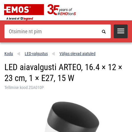
Otsi
Kodu
LED-valgustus
Väljas olevad aiatuled
LED aiavalgusti ARTEO, 16.4 × 12 ×
23 cm, 1 × E27, 15 W
Tellimise kood ZGA010P