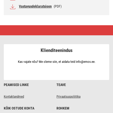
Vastavusdeklaratsioon
(PDF)
LED
aiavalgusti
ARTEO,
16.4
×
12
Klienditeenindus
×
23
cm,
1
Kas vajate nõu? Me oleme siin, et aidata teid info@emos.ee.
×
E27,
15
W
PEAMISED LINKE
TEAVE
Kontaktandmed
Privaatsuspoliitika
KÕIK OSTUDE KOHTA
ROHKEM