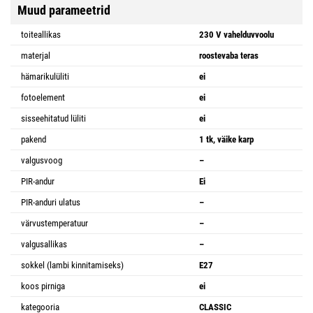
Muud parameetrid
toiteallikas
230 V vahelduvvoolu
materjal
roostevaba teras
hämarikulüliti
ei
fotoelement
ei
sisseehitatud lüliti
ei
pakend
1 tk, väike karp
valgusvoog
–
PIR-andur
Ei
PIR-anduri ulatus
–
värvustemperatuur
–
valgusallikas
–
sokkel (lambi kinnitamiseks)
E27
koos pirniga
ei
kategooria
CLASSIC