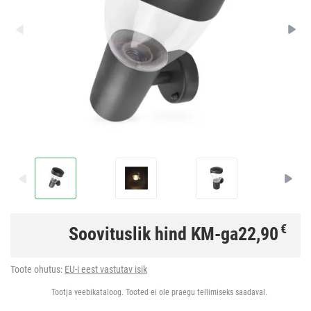
€
Soovituslik hind KM-ga
22,90
Toote ohutus:
EU-i eest vastutav isik
Tootja veebikataloog. Tooted ei ole praegu tellimiseks saadaval.