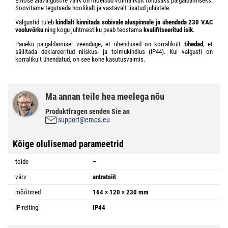
Emose aiavalgustite valik on mõeldud võimalikult tõhusaks paigaldamiseks.
Soovitame tegutseda hoolikalt ja vastavalt lisatud juhistele.
Valgustid tuleb
kindlalt kinnitada sobivale aluspinnale ja ühendada 230 VAC
vooluvõrku
ning kogu juhtmestiku peab teostama
kvalifitseeritud isik
.
Paneku paigaldamisel veenduge, et ühendused on korralikult
tihedad
, et
säilitada deklareeritud niiskus- ja tolmukindlus (IP44). Kui valgusti on
korralikult ühendatud, on see kohe kasutusvalmis.
Ma annan teile hea meelega nõu
Produktfragen senden Sie an
support@emos.eu
Kõige olulisemad parameetrid
toide
–
värv
antratsiit
mõõtmed
164 × 120 × 230 mm
IP-reiting
IP44