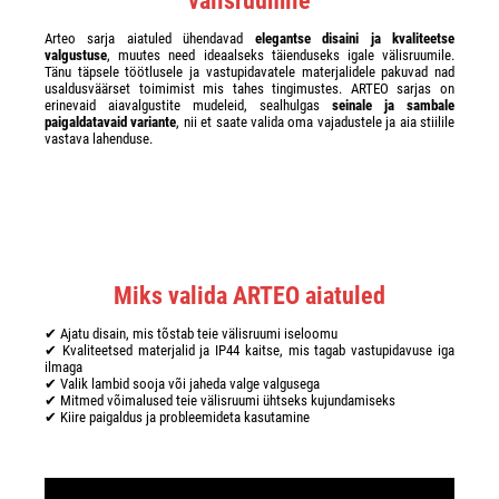
välisruumile
Arteo sarja aiatuled ühendavad
elegantse disaini ja kvaliteetse
valgustuse
, muutes need ideaalseks täienduseks igale välisruumile.
Tänu täpsele töötlusele ja vastupidavatele materjalidele pakuvad nad
usaldusväärset toimimist mis tahes tingimustes. ARTEO sarjas on
erinevaid aiavalgustite mudeleid, sealhulgas
seinale ja sambale
paigaldatavaid variante
, nii et saate valida oma vajadustele ja aia stiilile
vastava lahenduse.
Miks valida ARTEO aiatuled
✔ Ajatu disain, mis tõstab teie välisruumi iseloomu
✔ Kvaliteetsed materjalid ja IP44 kaitse, mis tagab vastupidavuse iga
ilmaga
✔ Valik lambid sooja või jaheda valge valgusega
✔ Mitmed võimalused teie välisruumi ühtseks kujundamiseks
✔ Kiire paigaldus ja probleemideta kasutamine