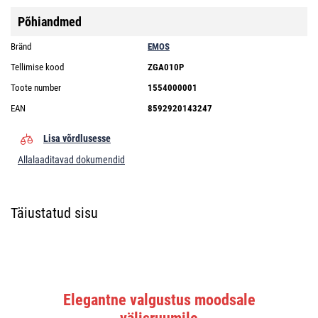
Põhiandmed
Bränd
EMOS
Tellimise kood
ZGA010P
Toote number
1554000001
EAN
8592920143247
Lisa võrdlusesse
Allalaaditavad dokumendid
Täiustatud sisu
Elegantne valgustus moodsale