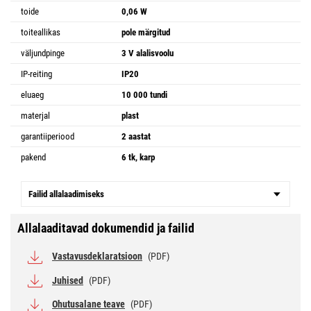
toide
0,06 W
toiteallikas
pole märgitud
väljundpinge
3 V alalisvoolu
IP-reiting
IP20
eluaeg
10 000 tundi
materjal
plast
garantiiperiood
2 aastat
pakend
6 tk, karp
Failid allalaadimiseks
Allalaaditavad dokumendid ja failid
Vastavusdeklaratsioon
(PDF)
Juhised
(PDF)
Ohutusalane teave
(PDF)