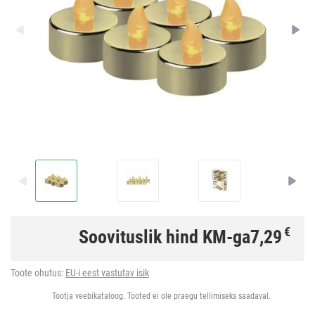
€
Soovituslik hind KM-ga
7,29
Toote ohutus:
EU-i eest vastutav isik
Tootja veebikataloog. Tooted ei ole praegu tellimiseks saadaval.