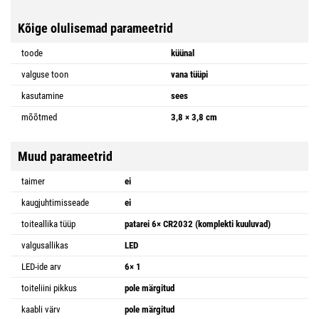
Kõige olulisemad parameetrid
toode
küünal
valguse toon
vana tüüpi
kasutamine
sees
mõõtmed
3,8 × 3,8 cm
Muud parameetrid
taimer
ei
kaugjuhtimisseade
ei
toiteallika tüüp
patarei 6× CR2032 (komplekti kuuluvad)
valgusallikas
LED
LED-ide arv
6× 1
toiteliini pikkus
pole märgitud
kaabli värv
pole märgitud