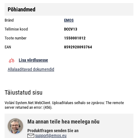
Põhiandmed
Bränd
EMOS
Tellimise kood
DCCV13
Toote number
1550001012
EAN
8592920093764
Lisa võrdlusesse
Allalaaditavad dokumendid
Täiustatud sisu
Volání System.Net.WebClient. UploadValues selhalo se zprávou: The remote
server returned an error: (456).
Ma annan teile hea meelega nõu
Produktfragen senden Sie an
support@emos.eu