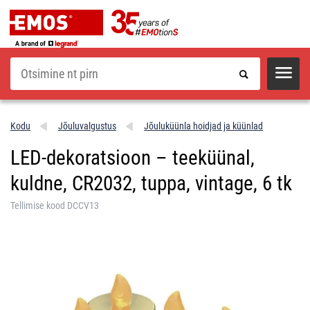
Otsi
Kodu
Jõuluvalgustus
Jõuluküünla hoidjad ja küünlad
LED-dekoratsioon – teeküünal,
kuldne, CR2032, tuppa, vintage, 6 tk
Tellimise kood DCCV13