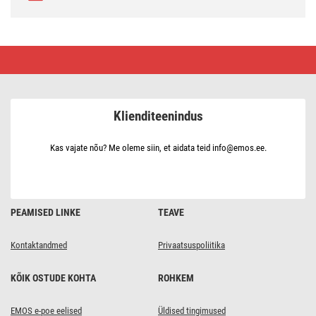
LED-
dekoratsioon
–
teeküünal,
kuldne,
CR2032,
Klienditeenindus
tuppa,
vintage,
6
tk
Kas vajate nõu? Me oleme siin, et aidata teid info@emos.ee.
PEAMISED LINKE
TEAVE
Kontaktandmed
Privaatsuspoliitika
KÕIK OSTUDE KOHTA
ROHKEM
EMOS e-poe eelised
Üldised tingimused