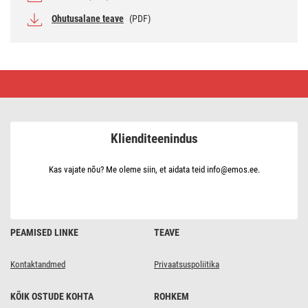
Ohutusalane teave
(PDF)
LED-
kingitused
koos
dekoratsiooniga,
3
suurust,
Klienditeenindus
tuppa,
soe
valge
Kas vajate nõu? Me oleme siin, et aidata teid info@emos.ee.
PEAMISED LINKE
TEAVE
Kontaktandmed
Privaatsuspoliitika
KÕIK OSTUDE KOHTA
ROHKEM