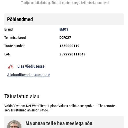
Tootja veebikataloog. Tooted ei ole praegu tellimiseks saadaval.
Põhiandmed
Bränd
EMOS
Tellimise kood
DCFC27
Toote number
1550000119
EAN
8592920111048
Lisa võrdlusesse
Allalaaditavad dokumendid
Täiustatud sisu
Volání System.Net.WebClient. UploadValues selhalo se zprávou: The remote
server returned an error: (456).
Ma annan teile hea meelega nõu