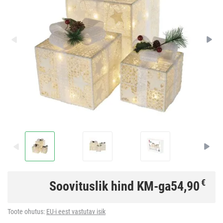
€
Soovituslik hind KM-ga
54,90
Toote ohutus:
EU-i eest vastutav isik