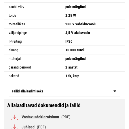
kaabli värv
pole märgitud
toide
2,25 W
toiteallikas
230 V vahelduvvoolu
väljundpinge
4,5 V alalisvoolu
IP-reiting
IP20
eluaeg
10 000 tundi
materjal
pole märgitud
garantiiperiood
2 aastat
pakend
1 tk, karp
Failid allalaadimiseks
Allalaaditavad dokumendid ja failid
Vastavusdeklaratsioon
(PDF)
Juhised
(PDF)