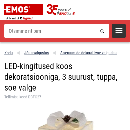
Otsi
Kodu
Jõuluvalgustus
Siseruumide dekoratiivne valgustus
LED-kingitused koos
dekoratsiooniga, 3 suurust, tuppa,
soe valge
Tellimise kood DCFC27