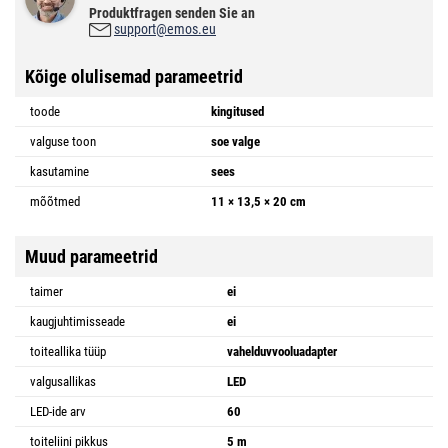
Produktfragen senden Sie an
support@emos.eu
Kõige olulisemad parameetrid
toode
kingitused
valguse toon
soe valge
kasutamine
sees
mõõtmed
11 × 13,5 × 20 cm
Muud parameetrid
taimer
ei
kaugjuhtimisseade
ei
toiteallika tüüp
vahelduvvooluadapter
valgusallikas
LED
LED-ide arv
60
toiteliini pikkus
5 m