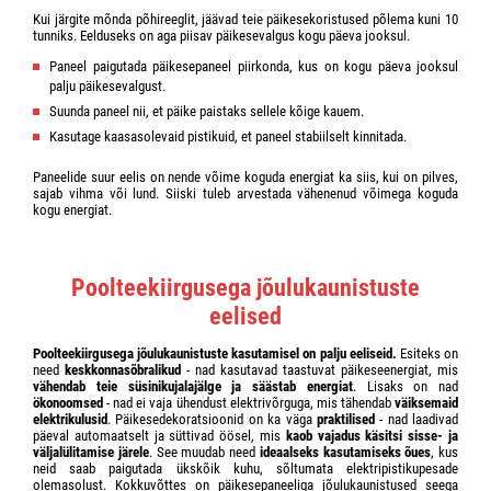
Kui järgite mõnda põhireeglit, jäävad teie päikesekoristused põlema kuni 10
tunniks. Eelduseks on aga piisav päikesevalgus kogu päeva jooksul.
Paneel paigutada päikesepaneel piirkonda, kus on kogu päeva jooksul
palju päikesevalgust.
Suunda paneel nii, et päike paistaks sellele kõige kauem.
Kasutage kaasasolevaid pistikuid, et paneel stabiilselt kinnitada.
Paneelide suur eelis on nende võime koguda energiat ka siis, kui on pilves,
sajab vihma või lund. Siiski tuleb arvestada vähenenud võimega koguda
kogu energiat.
Poolteekiirgusega jõulukaunistuste
eelised
Poolteekiirgusega jõulukaunistuste kasutamisel on palju eeliseid.
Esiteks on
need
keskkonnasõbralikud
- nad kasutavad taastuvat päikeseenergiat, mis
vähendab teie süsinikujalajälge ja säästab energiat
. Lisaks on nad
ökonoomsed
- nad ei vaja ühendust elektrivõrguga, mis tähendab
väiksemaid
elektrikulusid
. Päikesedekoratsioonid on ka väga
praktilised
- nad laadivad
päeval automaatselt ja süttivad öösel, mis
kaob vajadus käsitsi sisse- ja
väljalülitamise järele
. See muudab need
ideaalseks kasutamiseks õues
, kus
neid saab paigutada ükskõik kuhu, sõltumata elektripistikupesade
olemasolust. Kokkuvõttes on päikesepaneeliga jõulukaunistused seega