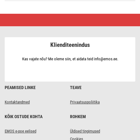
LED
nano
kett
koos
päikesepaneeliga,
vask,
Klienditeenindus
12
m,
õue/tuppa,
külm
Kas vajate nõu? Me oleme siin, et aidata teid info@emos.ee.
valge,
ajasti
PEAMISED LINKE
TEAVE
Kontaktandmed
Privaatsuspoliitika
KÕIK OSTUDE KOHTA
ROHKEM
EMOS e-poe eelised
Üldised tingimused
Cookies