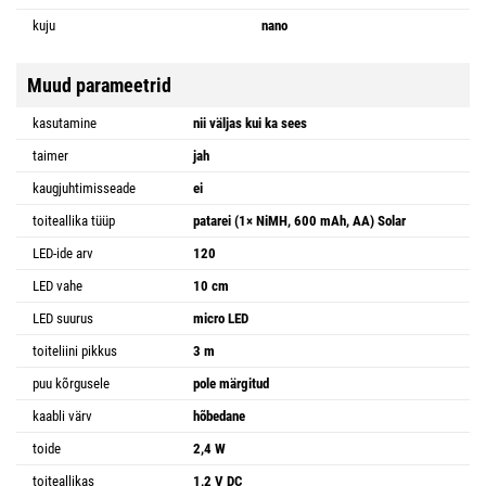
kuju
nano
Muud parameetrid
kasutamine
nii väljas kui ka sees
taimer
jah
kaugjuhtimisseade
ei
toiteallika tüüp
patarei (1× NiMH, 600 mAh, AA) Solar
LED-ide arv
120
LED vahe
10 cm
LED suurus
micro LED
toiteliini pikkus
3 m
puu kõrgusele
pole märgitud
kaabli värv
hõbedane
toide
2,4 W
toiteallikas
1,2 V DC