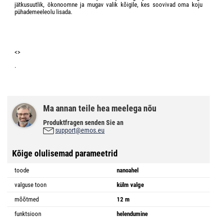
jätkusuutlik, ökonoomne ja mugav valik kõigile, kes soovivad oma koju
pühademeeleolu lisada.
<>
.
Ma annan teile hea meelega nõu
Produktfragen senden Sie an
support@emos.eu
Kõige olulisemad parameetrid
toode
nanoahel
valguse toon
külm valge
mõõtmed
12 m
funktsioon
helendumine