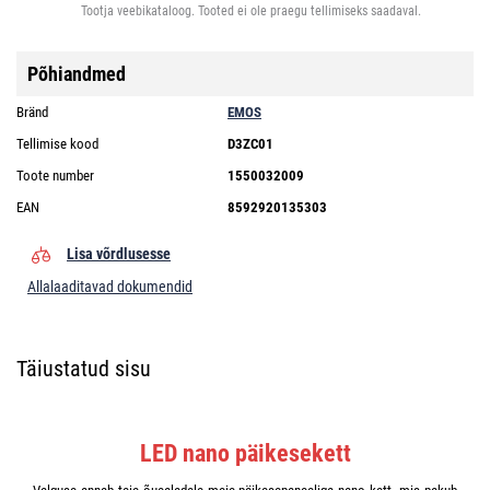
Tootja veebikataloog. Tooted ei ole praegu tellimiseks saadaval.
Põhiandmed
Bränd
EMOS
Tellimise kood
D3ZC01
Toote number
1550032009
EAN
8592920135303
Lisa võrdlusesse
Allalaaditavad dokumendid
Täiustatud sisu
LED nano päikesekett