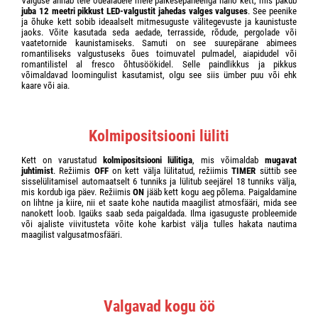
Valguse annab teie õuealadele meie päikesepaneeliga nano kett, mis pakub
juba 12 meetri pikkust LED-valgustit jahedas valges valguses
. See peenike
ja õhuke kett sobib ideaalselt mitmesuguste välitegevuste ja kaunistuste
jaoks. Võite kasutada seda aedade, terrasside, rõdude, pergolade või
vaatetornide kaunistamiseks. Samuti on see suurepärane abimees
romantiliseks valgustuseks õues toimuvatel pulmadel, aiapidudel või
romantilistel al fresco õhtusöökidel. Selle paindlikkus ja pikkus
võimaldavad loomingulist kasutamist, olgu see siis ümber puu või ehk
kaare või aia.
Kolmipositsiooni lüliti
Kett on varustatud
kolmipositsiooni lülitiga
, mis võimaldab
mugavat
juhtimist
. Režiimis
OFF
on kett välja lülitatud, režiimis
TIMER
süttib see
sisselülitamisel automaatselt 6 tunniks ja lülitub seejärel 18 tunniks välja,
mis kordub iga päev. Režiimis
ON
jääb kett kogu aeg põlema. Paigaldamine
on lihtne ja kiire, nii et saate kohe nautida maagilist atmosfääri, mida see
nanokett loob. Igaüks saab seda paigaldada. Ilma igasuguste probleemide
või ajaliste viivitusteta võite kohe karbist välja tulles hakata nautima
maagilist valgusatmosfääri.
Valgavad kogu öö