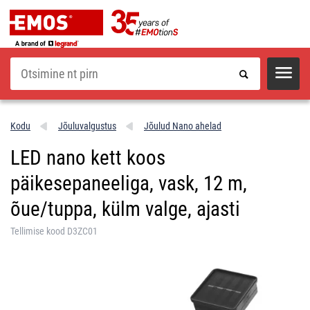
Otsi
Kodu
Jõuluvalgustus
Jõulud Nano ahelad
LED nano kett koos
päikesepaneeliga, vask, 12 m,
õue/tuppa, külm valge, ajasti
Tellimise kood D3ZC01