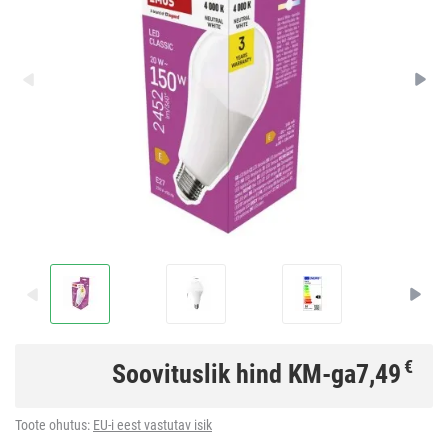
€
Soovituslik hind KM-ga
7,49
Toote ohutus:
EU-i eest vastutav isik