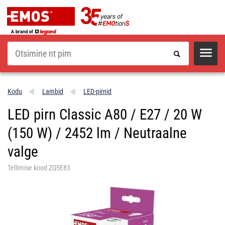
Otsi
Kodu
Lambid
LED-pirnid
LED pirn Classic A80 / E27 / 20 W
(150 W) / 2452 lm / Neutraalne
valge
Tellimise kood ZQ5E83