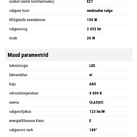
sokkel (lambi kinnitamiseks)
E27
valguse toon
neutraalne valge
hõõglambi asendamine
150 W
valgusvoog
2 452 lm
toide
20 W
Muud parameetrid
tehnoloogia
LED
hämardatav
ei
kuju
A80
värvustemperatuur
4 000 K
seeria
CLASSIC
valgusviljakus
123 lm/W
energiatõhususe klass
E
valgusvoo nurk
180°