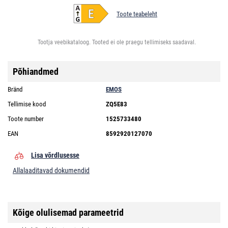
Toote teabeleht
Tootja veebikataloog. Tooted ei ole praegu tellimiseks saadaval.
Põhiandmed
Bränd
EMOS
Tellimise kood
ZQ5E83
Toote number
1525733480
EAN
8592920127070
Lisa võrdlusesse
Allalaaditavad dokumendid
Kõige olulisemad parameetrid