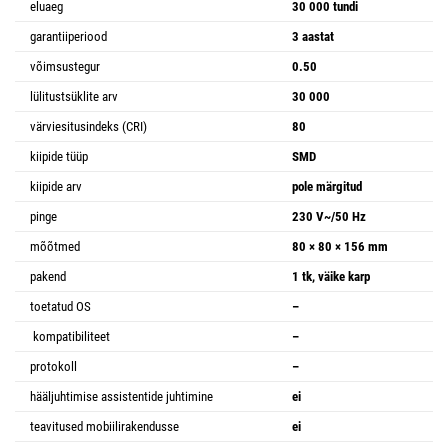
eluaeg
30 000 tundi
garantiiperiood
3 aastat
võimsustegur
0.50
lülitustsüklite arv
30 000
värviesitusindeks (CRI)
80
kiipide tüüp
SMD
kiipide arv
pole märgitud
pinge
230 V~/50 Hz
mõõtmed
80 × 80 × 156 mm
pakend
1 tk, väike karp
toetatud OS
–
kompatibiliteet
–
protokoll
–
hääljuhtimise assistentide juhtimine
ei
teavitused mobiilirakendusse
ei