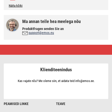
Näita kõiki
Ma annan teile hea meelega nõu
Produktfragen senden Sie an
support@emos.eu
LED
pirn
Classic
A80
/
E27
Klienditeenindus
/
20
W
(150
Kas vajate nõu? Me oleme siin, et aidata teid info@emos.ee.
W)
/
2452
lm
/
Neutraalne
PEAMISED LINKE
TEAVE
valge