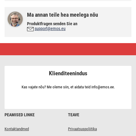
Ma annan teile hea meelega nõu
Produktfragen senden Sie an
support@emos.eu
LED
pirn
Classic
JC
/
G4
Klienditeenindus
/
1,9
W
(21
Kas vajate nõu? Me oleme siin, et aidata teid info@emos.ee.
W)
/
200
lm
/
neutraalne
PEAMISED LINKE
TEAVE
valge
Kontaktandmed
Privaatsuspoliitika