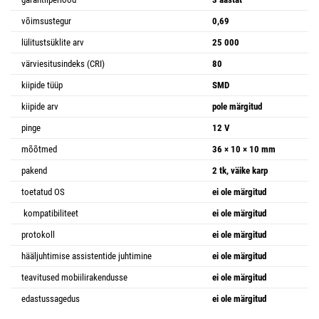
võimsustegur
0,69
lülitustsüklite arv
25 000
värviesitusindeks (CRI)
80
kiipide tüüp
SMD
kiipide arv
pole märgitud
pinge
12 V
mõõtmed
36 × 10 × 10 mm
pakend
2 tk, väike karp
toetatud OS
ei ole märgitud
kompatibiliteet
ei ole märgitud
protokoll
ei ole märgitud
hääljuhtimise assistentide juhtimine
ei ole märgitud
teavitused mobiilirakendusse
ei ole märgitud
edastussagedus
ei ole märgitud