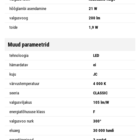
hõõglambi asendamine
21 W
valgusvoog
200 lm
toide
1,9 W
Muud parameetrid
tehnoloogia
LED
hämardatav
ei
kuju
JC
värvustemperatuur
4 000 K
seeria
CLASSIC
valgusviljakus
105 lm/W
energiatõhususe klass
F
valgusvoo nurk
300°
eluaeg
30 000 tundi
garantiiperiood
3 aastat