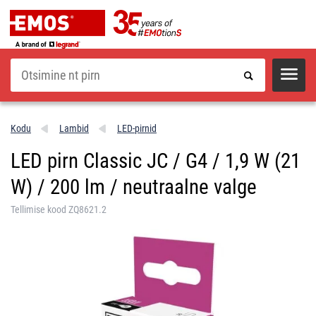
Otsi
Kodu
Lambid
LED-pirnid
LED pirn Classic JC / G4 / 1,9 W (21
W) / 200 lm / neutraalne valge
Tellimise kood ZQ8621.2