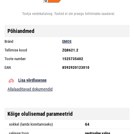
Tootja veebikataloog. Tooted ei ole praegu tellimiseks saadaval.
Põhiandmed
Bränd
EMOS
Tellimise kood
ZQ8621.2
Toote number
1525735402
EAN
8592920123010
Lisa võrdlusesse
Allalaaditavad dokumendid
Kõige olulisemad parameetrid
sokkel (lambi kinnitamiseks)
G4
valguse toon
neutraalne valge