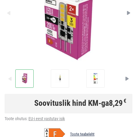
€
Soovituslik hind KM-ga
8,29
Toote ohutus:
EU-i eest vastutav isik
Toote teabeleht