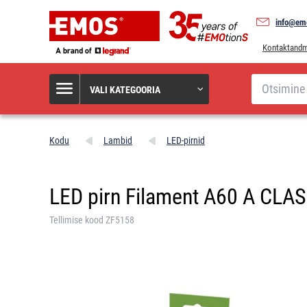
info@em
Kontaktand
Otsi
VALI KATEGOORIA
Kodu
Lambid
LED-pirnid
LED pirn Filament A60 A CLASS
Tellimise kood ZF5158