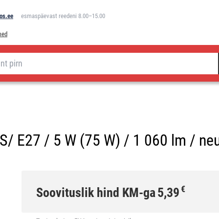
os.ee
esmaspäevast reedeni 8.00–15.00
med
/ E27 / 5 W (75 W) / 1 060 lm / neu
€
Soovituslik hind KM-ga
5,39