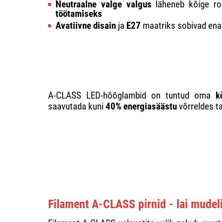
Neutraalne valge valgus
läheneb kõige ro
töötamiseks
Avatiivne disain
ja
E27
maatriks sobivad enam
A-CLASS LED-hõõglambid on tuntud oma
k
saavutada kuni
40% energiasäästu
võrreldes t
Filament A-CLASS pirnid - lai mudeli