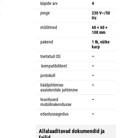
e
kiipide arv
4
4
pinge
230 V~/50
e
Hz
mõõtmed
60 × 60 ×
108 mm
pakend
1 tk, väike
karp
toetatud OS
–
kompatibiliteet
–
protokoll
–
hääljuhtimise
–
assistentide juhtimine
teavitused
–
mobiilirakendusse
edastussagedus
–
Allalaaditavad dokumendid ja
failid