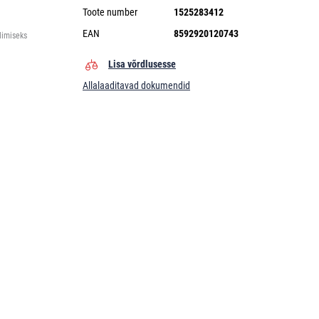
Toote number
1525283412
EAN
8592920120743
limiseks
Lisa võrdlusesse
Allalaaditavad dokumendid