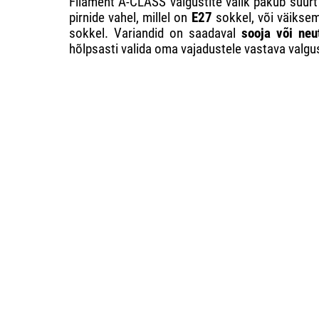
Filament A-CLASS valgustite valik pakub suurt 
pirnide vahel, millel on
E27
sokkel, või väikse
sokkel. Variandid on saadaval
sooja või neu
hõlpsasti valida oma vajadustele vastava valgu