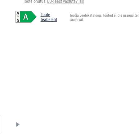
Toote ohutus:
EU-i eest vastutav isik
Toote
Tootja veebikataloog. Tooted ei ole praegu tel
teabeleht
saadaval.