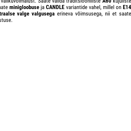
valikuvõimalust. Saate valida traditsiooniliste
A60
kujulist
mate
minigloobuse
ja
CANDLE
variantide vahel, millel on
E1
traalse valge valgusega
erineva võimsusega, nii et saat
stuse.