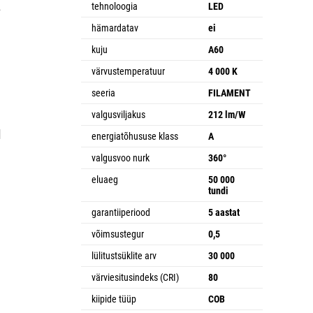
a
tehnoloogia
LED
hämardatav
ei
kuju
A60
värvustemperatuur
4 000 K
seeria
FILAMENT
valgusviljakus
212 lm/W
d
energiatõhususe klass
A
valgusvoo nurk
360°
eluaeg
50 000
tundi
garantiiperiood
5 aastat
võimsustegur
0,5
lülitustsüklite arv
30 000
värviesitusindeks (CRI)
80
kiipide tüüp
COB