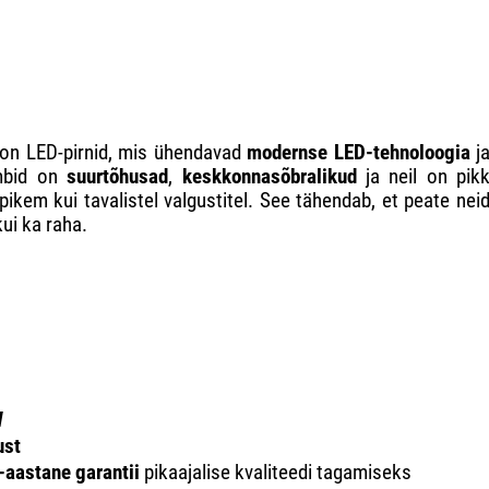
 on LED-pirnid, mis ühendavad
modernse LED-tehnoloogia
j
ambid on
suurtõhusad
,
keskkonnasõbralikud
ja neil on pik
ikem kui tavalistel valgustitel. See tähendab, et peate nei
ui ka raha.
W
ust
-aastane garantii
pikaajalise kvaliteedi tagamiseks