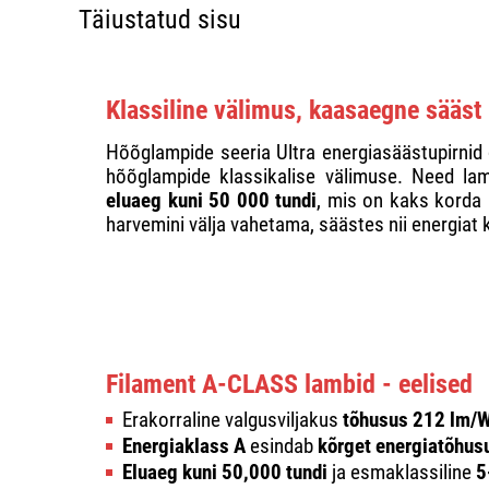
Täiustatud sisu
Klassiline välimus, kaasaegne sääst
Hõõglampide seeria Ultra energiasäästupirnid
hõõglampide klassikalise välimuse. Need l
eluaeg kuni 50 000 tundi
, mis on kaks korda p
harvemini välja vahetama, säästes nii energiat k
Filament A-CLASS lambid - eelised
Erakorraline valgusviljakus
tõhusus 212 lm/
Energiaklass A
esindab
kõrget energiatõhus
Eluaeg kuni 50,000 tundi
ja esmaklassiline
5