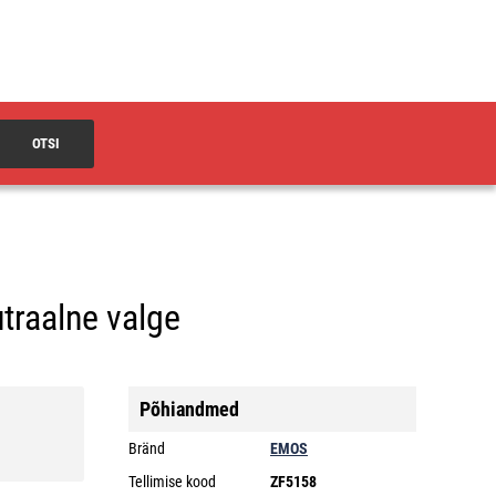
OTSI
traalne valge
Põhiandmed
Bränd
EMOS
Tellimise kood
ZF5158