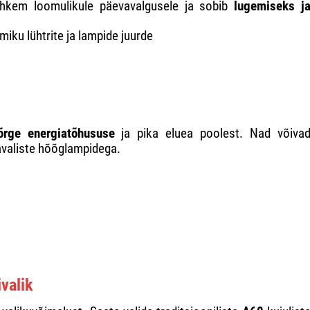
hkem loomulikule päevavalgusele ja sobib
lugemiseks j
iku lühtrite ja lampide juurde
õrge energiatõhususe
ja pika eluea poolest. Nad võiva
avaliste hõõglampidega.
valik