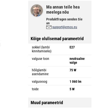
Ma annan teile hea
meelega nõu
Produktfragen senden Sie
an
support@emos.eu
a
Kõige olulisemad parameetrid
k
d
sokkel (lambi
E27
kinnitamiseks)
valguse toon
neutraalne
valge
hõõglambi
75 W
asendamine
valgusvoog
1 060 lm
toide
5 W
Muud parameetrid