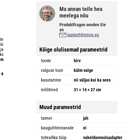
Ma annan teile hea
meelega nõu
Produktfragen senden Sie
an
support@emos.eu
ate
le
Kõige olulisemad parameetrid
ja
eks
 m
toode
hirv
valguse toon
külm valge
 6
kasutamine
nii väljas kui ka sees
mõõtmed
31 × 14 × 27 cm
Muud parameetrid
taimer
jah
kaugjuhtimisseade
ei
toiteallika tüüp
vahelduvvooluadapter