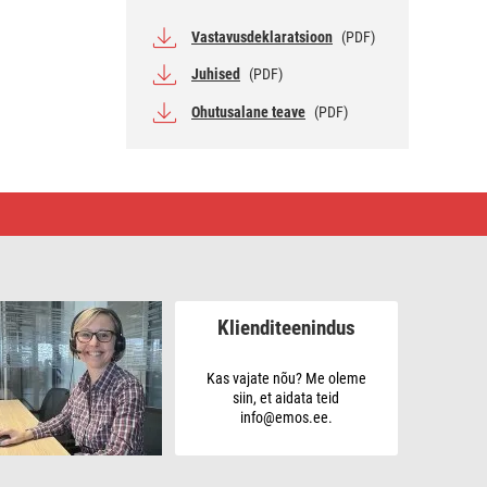
Vastavusdeklaratsioon
(PDF)
Juhised
(PDF)
Ohutusalane teave
(PDF)
Klienditeenindus
Kas vajate nõu? Me oleme
siin, et aidata teid
info@emos.ee.