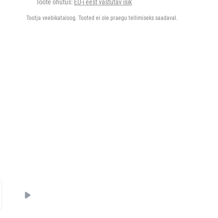
Toote ohutus:
EU-i eest vastutav isik
Tootja veebikataloog. Tooted ei ole praegu tellimiseks saadaval.