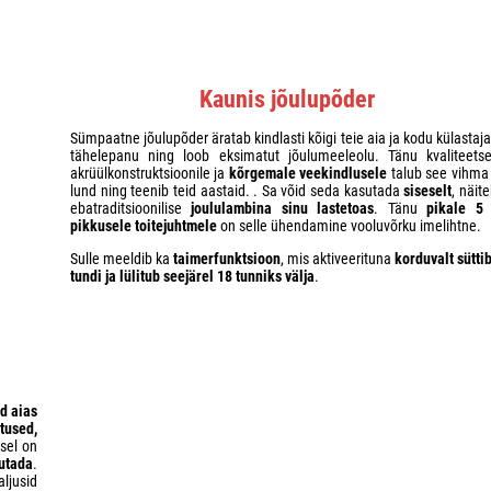
Kaunis jõulupõder
Sümpaatne jõulupõder äratab kindlasti kõigi teie aia ja kodu külastaj
tähelepanu ning loob eksimatut jõulumeeleolu. Tänu kvaliteetse
akrüülkonstruktsioonile ja
kõrgemale veekindlusele
talub see vihma 
lund ning teenib teid aastaid.
. Sa võid seda kasutada
siseselt
, näit
ebatraditsioonilise
joululambina sinu lastetoas
. Tänu
pikale 5
pikkusele toitejuhtmele
on selle ühendamine vooluvõrku imelihtne.
Sulle meeldib ka
taimerfunktsioon
, mis aktiveerituna
korduvalt süttib
tundi ja lülitub seejärel 18 tunniks välja
.
d aias
tused,
sel on
utada
.
aljusid