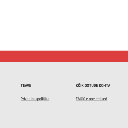
LED
põhjapõder,
27
cm,
õue/tuppa,
külm
valge,
ajasti
TEAVE
KÕIK OSTUDE KOHTA
Privaatsuspoliitika
EMOS e-poe eelised