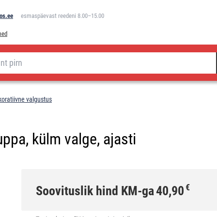
os.ee
esmaspäevast reedeni 8.00–15.00
med
koratiivne valgustus
ppa, külm valge, ajasti
€
Soovituslik hind KM-ga
40,90