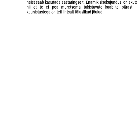
neist saab kasutada aastaringselt. Enamik sisekujundusi on akut
nii et te ei pea muretsema takistavate kaablite pärast.
kaunistustega on teil lihtsalt täiuslikud jõulud.