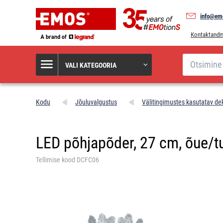
info@em
Kontaktand
Otsi
VALI KATEGOORIA
Kodu
Jõuluvalgustus
Välitingimustes kasutatav de
LED põhjapõder, 27 cm, õue/tu
Tellimise kood DCFC06