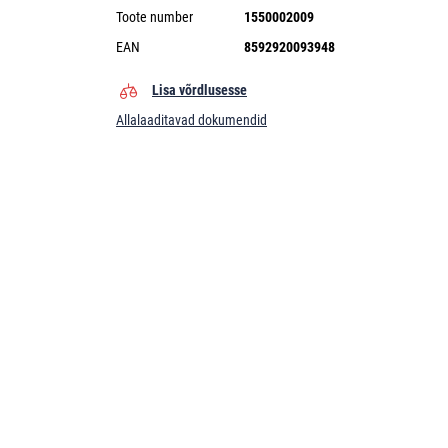
Toote number
1550002009
EAN
8592920093948
Lisa võrdlusesse
Allalaaditavad dokumendid