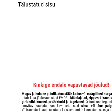
Täiustatud sisu
Kinkige endale vapustavad jõulud!
Mugav ja hubane pidulik atmosfäär kodus
või
maagilised nurga
aitab luua jõulukaunistusi EMOS -
küünlajalad, rippuvad kaunis
girlandid, kuused, prožektorid ja tegelased
. Ostuotsuse tegemi
soovitav kaaluda, kas kavatsete neid
sisse või õue paig
Väliskoristusi saab kasutada ka siseruumide kaunistamiseks ja p