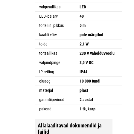
valgusallikas
LED
LED-ide arv
40
toiteliini pikkus
5 m
kaabli värv
pole märgitud
toide
2,1 W
toiteallikas
230 V vahelduvvoolu
väljundpinge
3,5 V DC
IP-reiting
IP44
eluaeg
10 000 tundi
materjal
plast
garantiiperiood
2 aastat
pakend
1 tk, karp
Allalaaditavad dokumendid ja
failid