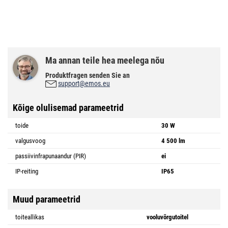
Ma annan teile hea meelega nõu
Produktfragen senden Sie an
support@emos.eu
Kõige olulisemad parameetrid
toide
30 W
valgusvoog
4 500 lm
passiivinfrapunaandur (PIR)
ei
IP-reiting
IP65
Muud parameetrid
toiteallikas
vooluvõrgutoitel