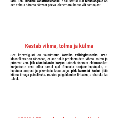
ladu
. Tänu
kindlale konstruktsioonile
ja täiustatud
LED-tehnoloogiale
on
see valmis särama päevast päeva, olenemata ilmast või aastaajast.
Kestab vihma, tolmu ja külma
See kohtvalgusti on valmistatud
karmiks välitingimusteks
.
IP65
klassifikatsioon tähendab, et see talub probleemideta vihma, tolmu ja
pritsivat vett.
jäik alumiiniumist korpus
kaitseb sisemist elektroonikat
kahjustuste eest, olles samal ajal tõhusaks soojuse hajutajaks, et
hajutada soojust ja pikendada kasutusiga.
pikk kummist kaabel
jääb
külma ilmaga paindlikuks, muutes paigaldamise lihtsaks ja ohutuks ka
talvel.