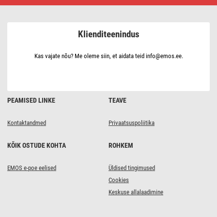
VISIO
30
W,
must,
Klienditeenindus
neutraalne
valge
Kas vajate nõu? Me oleme siin, et aidata teid info@emos.ee.
PEAMISED LINKE
TEAVE
Kontaktandmed
Privaatsuspoliitika
KÕIK OSTUDE KOHTA
ROHKEM
EMOS e-poe eelised
Üldised tingimused
Cookies
Keskuse allalaadimine