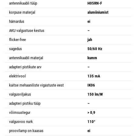
antennikaabli tüüp
H05RN-F
korpuse materjal
alumiiniumist
hämardus
ei
AKU valgustuse kestus
–
flicker-free
jah
sagedus
50/60 Hz
antennikaabli materjal
kumm
adapteri pistikute arv
–
elektrivool
135 mA
kaitse mehaaniliste vigastuste eest
IK06
valgusviljakus
150 lm/W
adapteri pistiku tüüp
–
võimsustegur
> 0,9
valgusvoo nurk
110°
proovilamp on kaasas
ei