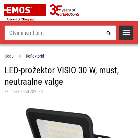
Otsi
Kodu
Reflektorid
LED-prožektor VISIO 30 W, must,
neutraalne valge
Tellimise kood ZS2533