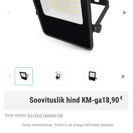
€
Soovituslik hind KM-ga
18,90
Toote ohutus:
EU-i eest vastutav isik
Tootja veebikataloog. Tooted ei ole praegu tellimiseks saadaval.