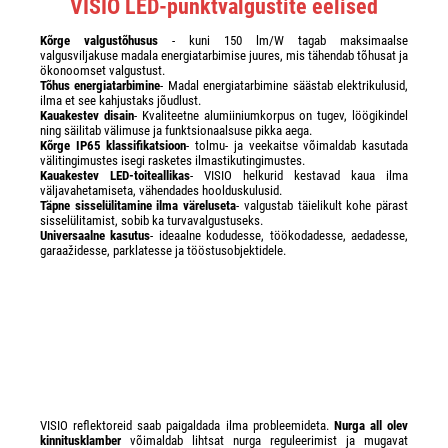
VISIO LED-punktvalgustite eelised
Kõrge valgustõhusus
- kuni 150 lm/W tagab maksimaalse
valgusviljakuse madala energiatarbimise juures, mis tähendab tõhusat ja
ökonoomset valgustust.
Tõhus energiatarbimine
- Madal energiatarbimine säästab elektrikulusid,
ilma et see kahjustaks jõudlust.
Kauakestev disain
- Kvaliteetne alumiiniumkorpus on tugev, löögikindel
ning säilitab välimuse ja funktsionaalsuse pikka aega.
Kõrge IP65 klassifikatsioon
- tolmu- ja veekaitse võimaldab kasutada
välitingimustes isegi rasketes ilmastikutingimustes.
Kauakestev LED-toiteallikas
- VISIO helkurid kestavad kaua ilma
väljavahetamiseta, vähendades hoolduskulusid.
Täpne sisselülitamine ilma väreluseta
- valgustab täielikult kohe pärast
sisselülitamist, sobib ka turvavalgustuseks.
Universaalne kasutus
- ideaalne kodudesse, töökodadesse, aedadesse,
garaažidesse, parklatesse ja tööstusobjektidele.
VISIO reflektoreid saab paigaldada ilma probleemideta.
Nurga all olev
kinnitusklamber
võimaldab lihtsat nurga reguleerimist ja mugavat