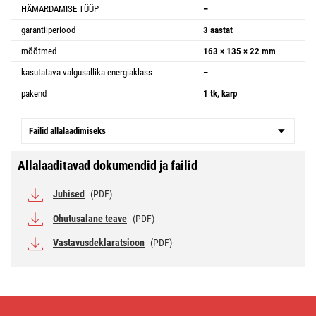
HÄMARDAMISE TÜÜP
–
garantiiperiood
3 aastat
mõõtmed
163 × 135 × 22 mm
kasutatava valgusallika energiaklass
–
pakend
1 tk, karp
Failid allalaadimiseks
Allalaaditavad dokumendid ja failid
Juhised
(PDF)
Ohutusalane teave
(PDF)
Vastavusdeklaratsioon
(PDF)
LED-
prožektor