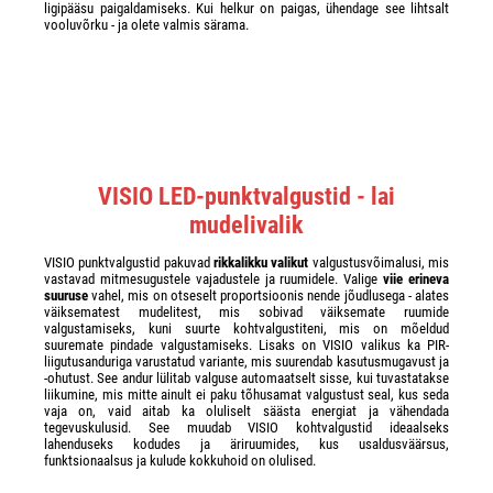
ligipääsu paigaldamiseks. Kui helkur on paigas, ühendage see lihtsalt
vooluvõrku - ja olete valmis särama.
VISIO LED-punktvalgustid - lai
mudelivalik
VISIO punktvalgustid pakuvad
rikkalikku valikut
valgustusvõimalusi, mis
vastavad mitmesugustele vajadustele ja ruumidele. Valige
viie erineva
suuruse
vahel, mis on otseselt proportsioonis nende jõudlusega - alates
väiksematest mudelitest, mis sobivad väiksemate ruumide
valgustamiseks, kuni suurte kohtvalgustiteni, mis on mõeldud
suuremate pindade valgustamiseks. Lisaks on VISIO valikus ka PIR-
liigutusanduriga varustatud variante, mis suurendab kasutusmugavust ja
-ohutust. See andur lülitab valguse automaatselt sisse, kui tuvastatakse
liikumine, mis mitte ainult ei paku tõhusamat valgustust seal, kus seda
vaja on, vaid aitab ka oluliselt säästa energiat ja vähendada
tegevuskulusid. See muudab VISIO kohtvalgustid ideaalseks
lahenduseks kodudes ja äriruumides, kus usaldusväärsus,
funktsionaalsus ja kulude kokkuhoid on olulised.