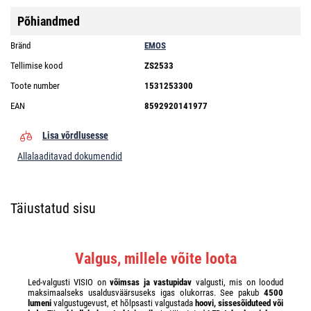
Põhiandmed
Bränd
EMOS
Tellimise kood
ZS2533
Toote number
1531253300
EAN
8592920141977
Lisa võrdlusesse
Allalaaditavad dokumendid
Täiustatud sisu
Valgus, millele võite loota
Led-valgusti VISIO on
võimsas ja vastupidav
valgusti, mis on loodud
maksimaalseks usaldusväärsuseks igas olukorras. See pakub
4500
lumeni
valgustugevust, et hõlpsasti valgustada
hoovi, sissesõiduteed või