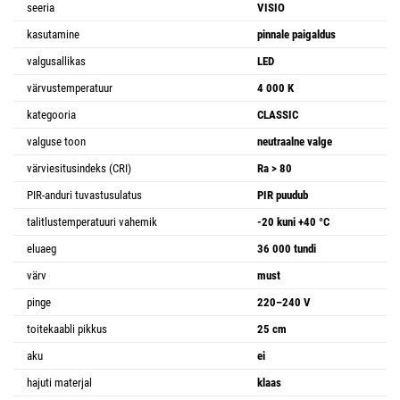
seeria
VISIO
kasutamine
pinnale paigaldus
valgusallikas
LED
värvustemperatuur
4 000 K
kategooria
CLASSIC
valguse toon
neutraalne valge
värviesitusindeks (CRI)
Ra > 80
PIR-anduri tuvastusulatus
PIR puudub
talitlustemperatuuri vahemik
-20 kuni +40 °C
eluaeg
36 000 tundi
värv
must
pinge
220–240 V
toitekaabli pikkus
25 cm
aku
ei
hajuti materjal
klaas