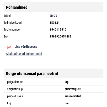
Põhiandmed
Bränd
EMOS
Tellimise kood
ZD3121
Toote number
1540115510
EAN
8592920054482
Lisa võrdlusesse
Allalaaditavad dokumendid
Kõige olulisemad parameetrid
paigaldamine
lagi
valgusti tüüp
punktvalgusti
paigaldusviis
sisseehitatud
kuju
ring