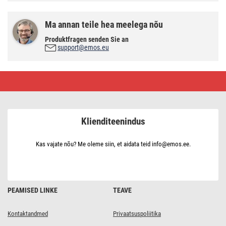
Ma annan teile hea meelega nõu
Produktfragen senden Sie an
support@emos.eu
LED-
punktvalgusti
SIMMI
9
cm,
5
Klienditeenindus
W,
soe
valge
Kas vajate nõu? Me oleme siin, et aidata teid info@emos.ee.
PEAMISED LINKE
TEAVE
Kontaktandmed
Privaatsuspoliitika