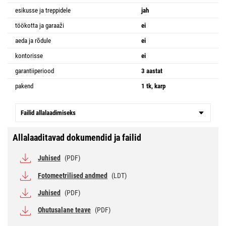
esikusse ja treppidele
jah
töökotta ja garaaži
ei
aeda ja rõdule
ei
kontorisse
ei
garantiiperiood
3 aastat
pakend
1 tk, karp
Failid allalaadimiseks
Allalaaditavad dokumendid ja failid
Juhised
(PDF)
Fotomeetrilised andmed
(LDT)
Juhised
(PDF)
Ohutusalane teave
(PDF)