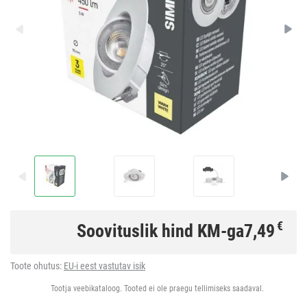
€
Soovituslik hind KM-ga
7,49
Toote ohutus:
EU-i eest vastutav isik
Tootja veebikataloog. Tooted ei ole praegu tellimiseks saadaval.