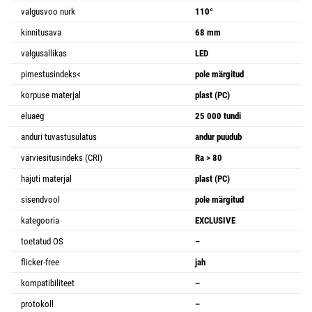
valgusvoo nurk
110°
kinnitusava
68 mm
valgusallikas
LED
pimestusindeks<
pole märgitud
korpuse materjal
plast (PC)
eluaeg
25 000 tundi
anduri tuvastusulatus
andur puudub
värviesitusindeks (CRI)
Ra > 80
hajuti materjal
plast (PC)
sisendvool
pole märgitud
kategooria
EXCLUSIVE
toetatud OS
–
flicker-free
jah
kompatibiliteet
–
protokoll
–