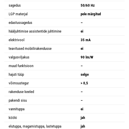
sagedus
50/60 Hz
LGP materjal
pole märgitud
edastussagedus
–
hääljuhtimise assistentide juhtimine
ei
elektrivool
35 mA
teavitused mobiilirakendusse
ei
valgusviljakus
90 lm/W
muud funktsioon
–
hajuti tüüp
selge
võimsustegur
> 0,5
rakenduse keeled
–
pakendi sisu
–
vannituppa
ei
kööki
jah
elutuppa, magamistuppa, lastetuppa
jah