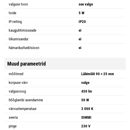
valguse toon
soe valge
toide
5 W
IP-reiting
IP20
kaugjuhtimisseade
ei
liikumisandur
ei
hämardusfunktsioon
ei
Muud parameetrid
mõõtmed
Läbimõõt 90 × 25 mm
korpuse värv
valge
valgusvoog
450 lm
hõõglambi asendamine
50 W
värvustemperatuur
3 000 K
seeria
SIMMI
pinge
230 V