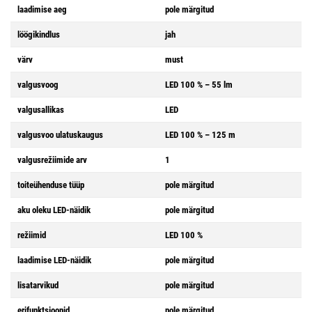
laadimise aeg
pole märgitud
löögikindlus
jah
värv
must
valgusvoog
LED 100 % – 55 lm
valgusallikas
LED
valgusvoo ulatuskaugus
LED 100 % – 125 m
valgusrežiimide arv
1
toiteühenduse tüüp
pole märgitud
aku oleku LED-näidik
pole märgitud
režiimid
LED 100 %
laadimise LED-näidik
pole märgitud
lisatarvikud
pole märgitud
erifunktsioonid
pole märgitud