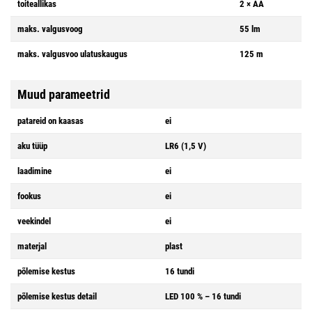
toiteallikas
2 × AA
maks. valgusvoog
55 lm
maks. valgusvoo ulatuskaugus
125 m
Muud parameetrid
patareid on kaasas
ei
aku tüüp
LR6 (1,5 V)
laadimine
ei
fookus
ei
veekindel
ei
materjal
plast
põlemise kestus
16 tundi
põlemise kestus detail
LED 100 % – 16 tundi