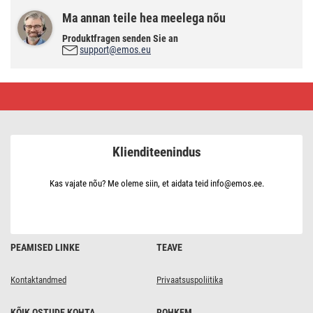
Ma annan teile hea meelega nõu
Produktfragen senden Sie an
support@emos.eu
LED
taskulamp
P3210,
55
lm,
2×
Klienditeenindus
AA
Kas vajate nõu? Me oleme siin, et aidata teid info@emos.ee.
PEAMISED LINKE
TEAVE
Kontaktandmed
Privaatsuspoliitika
KÕIK OSTUDE KOHTA
ROHKEM