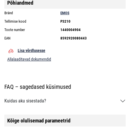
Põhiandmed
Bränd
EMOS
Tellimise kood
P3210
Toote number
1440004904
EAN
8592920080443
Lisa võrdlusesse
Allalaaditavad dokumendid
FAQ – sagedased küsimused
Kuidas aku sisestada?
Kõige olulisemad parameetrid