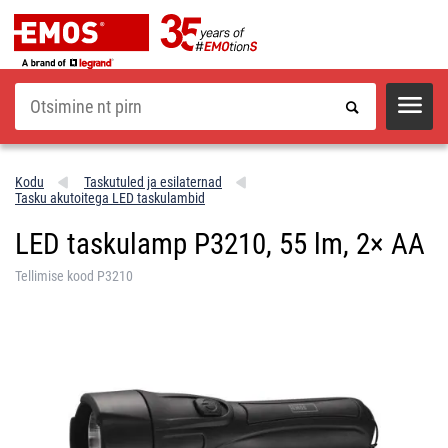
Otsi
Kodu
Taskutuled ja esilaternad
Tasku akutoitega LED taskulambid
LED taskulamp P3210, 55 lm, 2× AA
Tellimise kood P3210