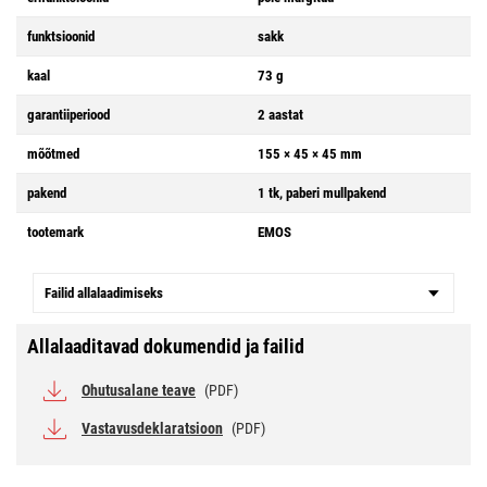
funktsioonid
sakk
kaal
73 g
garantiiperiood
2 aastat
mõõtmed
155 × 45 × 45 mm
pakend
1 tk, paberi mullpakend
tootemark
EMOS
Failid allalaadimiseks
Allalaaditavad dokumendid ja failid
Ohutusalane teave
(PDF)
Vastavusdeklaratsioon
(PDF)