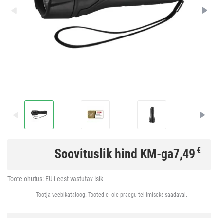
€
Soovituslik hind KM-ga
7,49
Toote ohutus:
EU-i eest vastutav isik
Tootja veebikataloog. Tooted ei ole praegu tellimiseks saadaval.