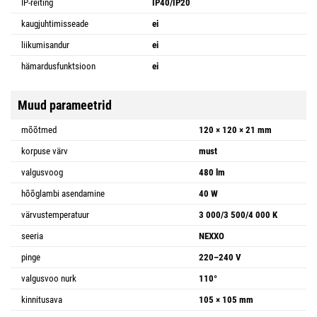
IP-reiting
IP40/IP20
kaugjuhtimisseade
ei
liikumisandur
ei
hämardusfunktsioon
ei
Muud parameetrid
mõõtmed
120 × 120 × 21 mm
korpuse värv
must
valgusvoog
480 lm
hõõglambi asendamine
40 W
värvustemperatuur
3 000/3 500/4 000 K
seeria
NEXXO
pinge
220–240 V
valgusvoo nurk
110°
kinnitusava
105 × 105 mm