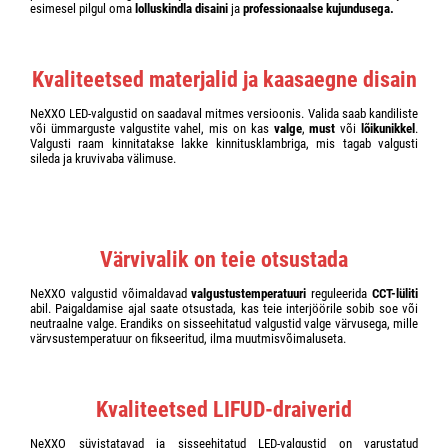
esimesel pilgul oma
lolluskindla disaini
ja
professionaalse kujundusega.
Kvaliteetsed materjalid ja kaasaegne disain
NeXXO LED-valgustid on saadaval mitmes versioonis. Valida saab kandiliste
või ümmarguste valgustite vahel, mis on kas
valge
,
must
või
lõikunikkel
.
Valgusti raam kinnitatakse lakke kinnitusklambriga, mis tagab valgusti
sileda ja kruvivaba välimuse.
Värvivalik on teie otsustada
NeXXO valgustid võimaldavad
valgustustemperatuuri
reguleerida
CCT-lüliti
abil. Paigaldamise ajal saate otsustada, kas teie interjöörile sobib soe või
neutraalne valge. Erandiks on sisseehitatud valgustid valge värvusega, mille
värvsustemperatuur on fikseeritud, ilma muutmisvõimaluseta.
Kvaliteetsed LIFUD-draiverid
NeXXO süvistatavad ja sisseehitatud LED-valgustid on varustatud