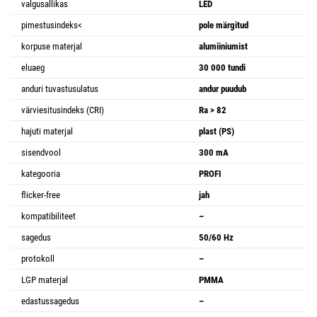
valgusallikas
LED
pimestusindeks<
pole märgitud
korpuse materjal
alumiiniumist
eluaeg
30 000 tundi
anduri tuvastusulatus
andur puudub
värviesitusindeks (CRI)
Ra > 82
hajuti materjal
plast (PS)
sisendvool
300 mA
kategooria
PROFI
flicker-free
jah
kompatibiliteet
–
sagedus
50/60 Hz
protokoll
–
LGP materjal
PMMA
edastussagedus
–