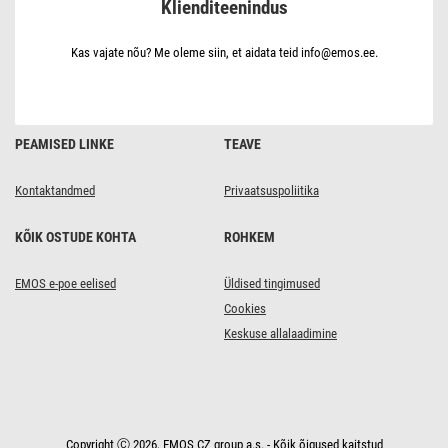
Klienditeenindus
12
cm,
7
W,
Kas vajate nõu? Me oleme siin, et aidata teid info@emos.ee.
soe/neutraalne
valge
PEAMISED LINKE
TEAVE
Kontaktandmed
Privaatsuspoliitika
KÕIK OSTUDE KOHTA
ROHKEM
EMOS e-poe eelised
Üldised tingimused
Cookies
Keskuse allalaadimine
Copyright Ⓒ 2026, EMOS CZ group a.s. - Kõik õigused kaitstud