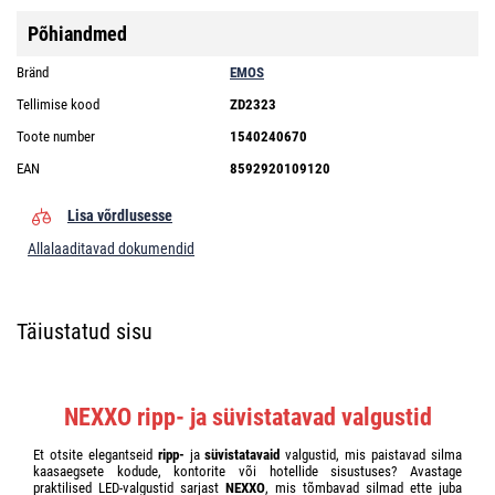
Põhiandmed
Bränd
EMOS
Tellimise kood
ZD2323
Toote number
1540240670
EAN
8592920109120
Lisa võrdlusesse
Allalaaditavad dokumendid
Täiustatud sisu
NEXXO ripp- ja süvistatavad valgustid
Et otsite elegantseid
ripp-
ja
süvistatavaid
valgustid, mis paistavad silma
kaasaegsete kodude, kontorite või hotellide sisustuses? Avastage
praktilised LED-valgustid sarjast
NEXXO
, mis tõmbavad silmad ette juba