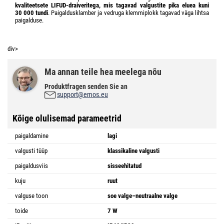
kvaliteetsete LIFUD-draiveritega, mis tagavad valgustite pika eluea kuni
30 000 tundi
. Paigaldusklamber ja vedruga klemmiplokk tagavad väga lihtsa
paigalduse.
div>
Ma annan teile hea meelega nõu
Produktfragen senden Sie an
support@emos.eu
Kõige olulisemad parameetrid
paigaldamine
lagi
valgusti tüüp
klassikaline valgusti
paigaldusviis
sisseehitatud
kuju
ruut
valguse toon
soe valge–neutraalne valge
toide
7 W