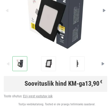
€
Soovituslik hind KM-ga
13,90
Toote ohutus:
EU-i eest vastutav isik
Tootja veebikataloog. Tooted ei ole praegu tellimiseks saadaval.