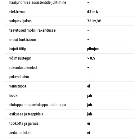
hääljuhtimise assistentide juhtimine
–
elektrivool
63 mA
valgusviljakus
75 lm/W
teavitused mobiilirakendusse
–
muud funktsioon
–
hajuti tüüp
piimjas
võimsustegur
> 0,5
rakenduse keeled
–
pakendi sisu
–
vannituppa
ei
kööki
jah
elutuppa, magamistuppa, lastetuppa
jah
esikusse ja treppidele
jah
töökotta ja garaaži
ei
aeda ja rõdule
ei