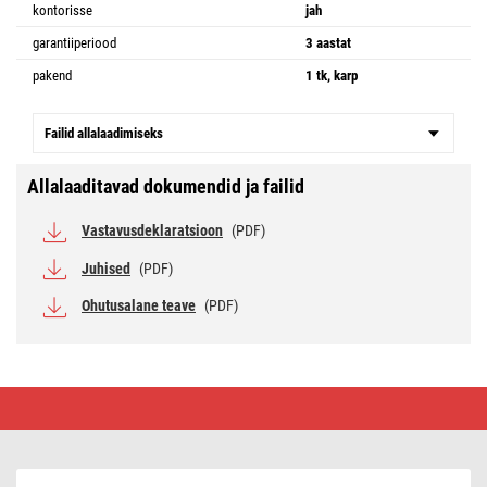
kontorisse
jah
garantiiperiood
3 aastat
pakend
1 tk, karp
Failid allalaadimiseks
Allalaaditavad dokumendid ja failid
Vastavusdeklaratsioon
(PDF)
Juhised
(PDF)
Ohutusalane teave
(PDF)
LED-
valgusti
NEXXO
must,
12
x