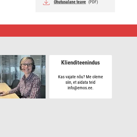
Ohutusalane teave
(PDF)
Klienditeenindus
Kas vajate nõu? Me oleme
siin, et aidata teid
info@emos.ee.