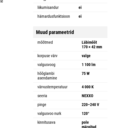
le
liikumisandur
ei
hämardusfunktsioon
ei
Muud parameetrid
mõõtmed
Läbimõõt
170 × 42 mm
korpuse värv
valge
valgusvoog
1 100 lm
hõõglambi
75 W
asendamine
värvustemperatuur
4 000 K
seeria
NEXXO
pinge
220–240 V
valgusvoo nurk
120°
kinnitusava
pole
märgitud