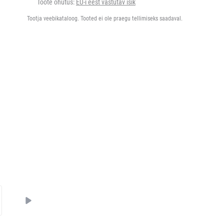
Toote ohutus:
EU-i eest vastutav isik
Tootja veebikataloog. Tooted ei ole praegu tellimiseks saadaval.