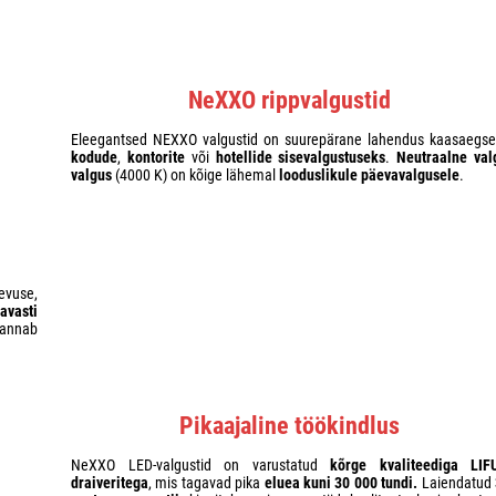
NeXXO rippvalgustid
Eleegantsed NEXXO valgustid on suurepärane lahendus kaasaegse
kodude
,
kontorite
või
hotellide
sisevalgustuseks
.
Neutraalne val
valgus
(4000 K) on kõige lähemal
looduslikule päevavalgusele
.
evuse,
avasti
 annab
Pikaajaline töökindlus
NeXXO LED-valgustid on varustatud
kõrge kvaliteediga LIF
draiveritega
, mis tagavad pika
eluea kuni 30 000 tundi.
Laiendatud