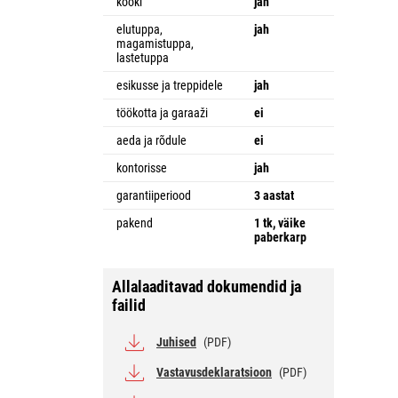
kööki
jah
elutuppa,
jah
magamistuppa,
lastetuppa
esikusse ja treppidele
jah
töökotta ja garaaži
ei
aeda ja rõdule
ei
kontorisse
jah
garantiiperiood
3 aastat
pakend
1 tk, väike
paberkarp
Allalaaditavad dokumendid ja
failid
Juhised
(PDF)
Vastavusdeklaratsioon
(PDF)