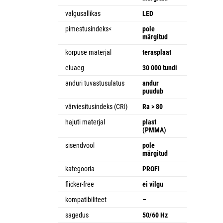
valgusallikas
LED
pimestusindeks<
pole
märgitud
korpuse materjal
terasplaat
eluaeg
30 000 tundi
anduri tuvastusulatus
andur
puudub
värviesitusindeks (CRI)
Ra > 80
hajuti materjal
plast
(PMMA)
sisendvool
pole
märgitud
kategooria
PROFI
flicker-free
ei vilgu
kompatibiliteet
–
sagedus
50/60 Hz