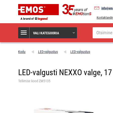
info@em
Kontaktand
Otsi
VALI KATEGOORIA
Kodu
LED-valgustus
LED-valgustus
LED-valgusti NEXXO valge, 17 
Tellimise kood ZM5135