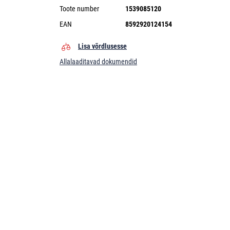
Toote number
1539085120
EAN
8592920124154
Lisa võrdlusesse
Allalaaditavad dokumendid