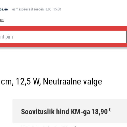
os.ee
esmaspäevast reedeni 8.00–15.00
med
cm, 12,5 W, Neutraalne valge
€
Soovituslik hind KM-ga
18,90