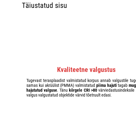
Täiustatud sisu
Kvaliteetne valgustus
Tugevast terasplaadist valmistatud korpus annab valgustile tug
samas kui akrüülist (PMMA) valmistatud
piima hajuti
tagab
mug
hajutatud valguse
. Tänu
kõrgele CRI >80
värviedastusindeksile
valgus valgustatud objektide värvid tõetruult edasi.