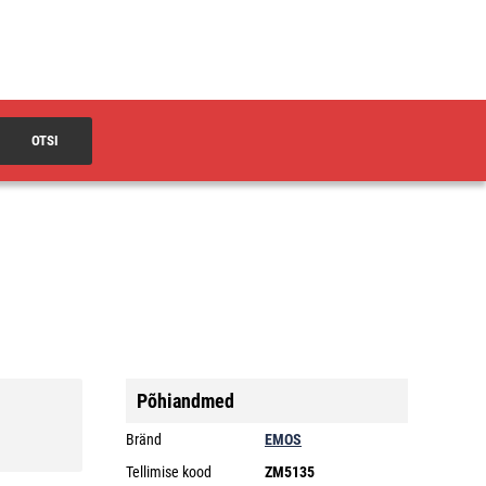
OTSI
Põhiandmed
Bränd
EMOS
Tellimise kood
ZM5135