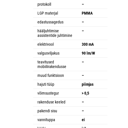
protokoll
–
LGP materjal
PMMA
edastussagedus
–
hääljuhtimise
–
assistentide juhtimine
elektrivool
300 mA
valgusviljakus
90 lm/W
teavitused
–
mobiilirakendusse
muud funktsioon
–
hajuti tüüp
piimjas
võimsustegur
> 0,5
rakenduse keeled
–
pakendi sisu
–
vannituppa
ei