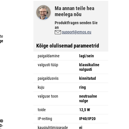
Ma annan teile hea
meelega nõu
Produktfragen senden Sie
an
support@emos.eu
te
ge
Kõige olulisemad parameetrid
paigaldamine
lagi/sein
valgusti tüüp
klassikaline
valgusti
paigaldusviis
kinnitatud
kuju
ring
valguse toon
neutraalne
valge
toide
12,5 W
IP-reiting
IP40/IP20
UD
3-
kaugjuhtimisseade
ei