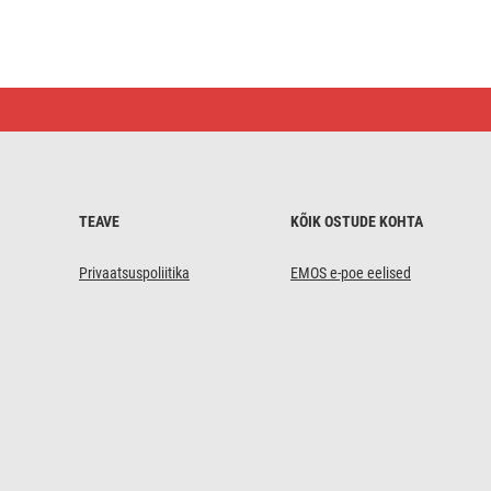
LED-
valgusti
NEXXO
valge,
17
cm,
12,5
W,
TEAVE
KÕIK OSTUDE KOHTA
Neutraalne
valge
Privaatsuspoliitika
EMOS e-poe eelised