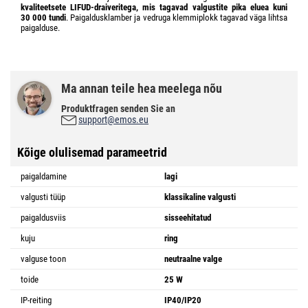
kvaliteetsete LIFUD-draiveritega, mis tagavad valgustite pika eluea kuni
30 000 tundi
. Paigaldusklamber ja vedruga klemmiplokk tagavad väga lihtsa
paigalduse.
Ma annan teile hea meelega nõu
Produktfragen senden Sie an
support@emos.eu
Kõige olulisemad parameetrid
paigaldamine
lagi
valgusti tüüp
klassikaline valgusti
paigaldusviis
sisseehitatud
kuju
ring
valguse toon
neutraalne valge
toide
25 W
IP-reiting
IP40/IP20