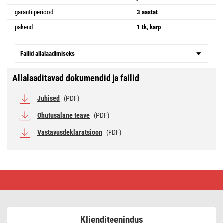
garantiiperiood
3 aastat
pakend
1 tk, karp
Failid allalaadimiseks
Allalaaditavad dokumendid ja failid
Juhised
(PDF)
Ohutusalane teave
(PDF)
Vastavusdeklaratsioon
(PDF)
LED-
valgusti
NEXXO
valge,
30
cm,
Klienditeenindus
25