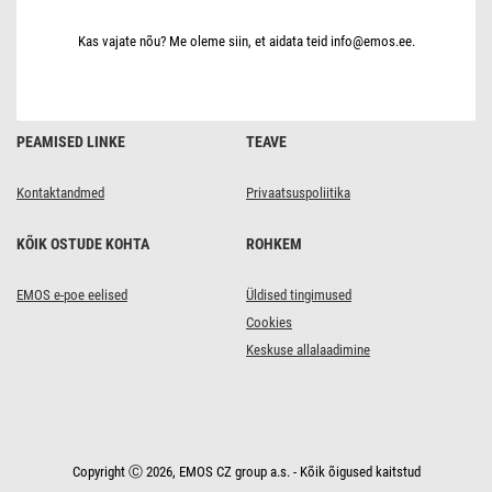
W,
neutraalne
valge
Kas vajate nõu? Me oleme siin, et aidata teid info@emos.ee.
PEAMISED LINKE
TEAVE
Kontaktandmed
Privaatsuspoliitika
KÕIK OSTUDE KOHTA
ROHKEM
EMOS e-poe eelised
Üldised tingimused
Cookies
Keskuse allalaadimine
Copyright Ⓒ 2026, EMOS CZ group a.s. - Kõik õigused kaitstud