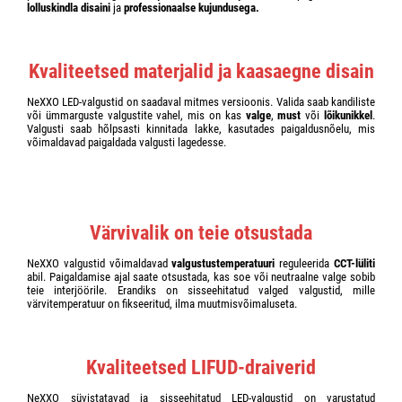
lolluskindla disaini
ja
professionaalse kujundusega.
Kvaliteetsed materjalid ja kaasaegne disain
NeXXO LED-valgustid on saadaval mitmes versioonis. Valida saab kandiliste
või ümmarguste valgustite vahel, mis on kas
valge
,
must
või
lõikunikkel
.
Valgusti saab hõlpsasti kinnitada lakke, kasutades paigaldusnõelu, mis
võimaldavad paigaldada valgusti lagedesse.
Värvivalik on teie otsustada
NeXXO valgustid võimaldavad
valgustustemperatuuri
reguleerida
CCT-lüliti
abil. Paigaldamise ajal saate otsustada, kas soe või neutraalne valge sobib
teie interjöörile. Erandiks on sisseehitatud valged valgustid, mille
värvitemperatuur on fikseeritud, ilma muutmisvõimaluseta.
Kvaliteetsed LIFUD-draiverid
NeXXO süvistatavad ja sisseehitatud LED-valgustid on varustatud