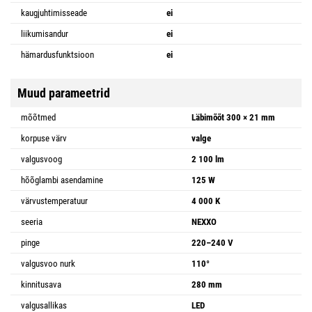
kaugjuhtimisseade
ei
liikumisandur
ei
hämardusfunktsioon
ei
Muud parameetrid
mõõtmed
Läbimõõt 300 × 21 mm
korpuse värv
valge
valgusvoog
2 100 lm
hõõglambi asendamine
125 W
värvustemperatuur
4 000 K
seeria
NEXXO
pinge
220–240 V
valgusvoo nurk
110°
kinnitusava
280 mm
valgusallikas
LED