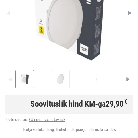
€
Soovituslik hind KM-ga
29,90
Toote ohutus:
EU-i eest vastutav isik
Tootja veebikataloog. Tooted ei ole praegu tellimiseks saadaval.