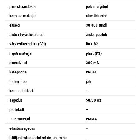
pimestusindeks<
pole märgitud
korpuse materjal
alumiiniumist
eluaeg
30 000 tundi
anduri tuvastusulatus
andur puudub
värviesitusindeks (CRI)
Ra > 82
hajuti materjal
plast (PS)
sisendvool
300 mA
kategooria
PROFI
flicker-free
jah
kompatibiliteet
–
sagedus
50/60 Hz
protokoll
–
LGP materjal
PMMA
edastussagedus
–
hääljuhtimise assistentide juhtimine
–