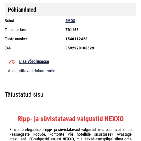
Põhiandmed
Bränd
EMOS
Tellimise kood
ZD1155
Toote number
1540112423
EAN
8592920108529
Lisa võrdlusesse
Allalaaditavad dokumendid
Täiustatud sisu
Ripp- ja süvistatavad valgustid NEXXO
Et otsite elegantseid
ripp-
ja
süvistatavaid
valgustid, mis paistavad silma
kaasaegsete kodude, kontorite või hotellide sisustuses? Avastage
praktilised LED-valgustid sarjast
NEXXO
, mis jäävad esmapilgul silma oma