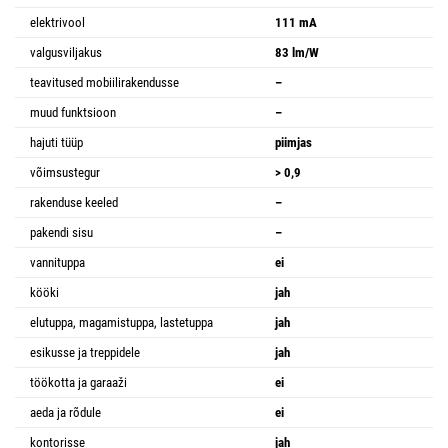
elektrivool
111 mA
valgusviljakus
83 lm/W
teavitused mobiilirakendusse
–
muud funktsioon
–
hajuti tüüp
piimjas
võimsustegur
> 0,9
rakenduse keeled
–
pakendi sisu
–
vannituppa
ei
kööki
jah
elutuppa, magamistuppa, lastetuppa
jah
esikusse ja treppidele
jah
töökotta ja garaaži
ei
aeda ja rõdule
ei
kontorisse
jah