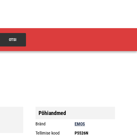
OTSI
Põhiandmed
Bränd
EMOS
Tellimise kood
P5526N