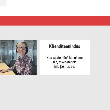
Klienditeenindus
Kas vajate nõu? Me oleme
siin, et aidata teid
info@emos.ee.