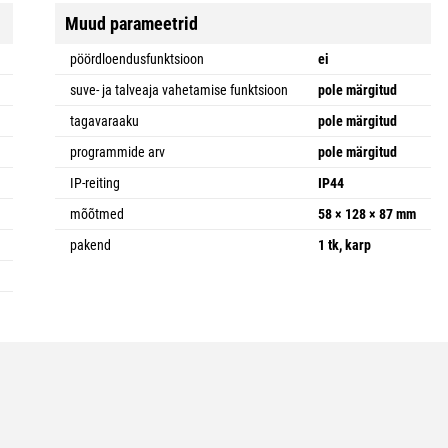
Muud parameetrid
pöördloendusfunktsioon
ei
suve- ja talveaja vahetamise funktsioon
pole märgitud
tagavaraaku
pole märgitud
programmide arv
pole märgitud
IP-reiting
IP44
mõõtmed
58 × 128 × 87 mm
pakend
1 tk, karp