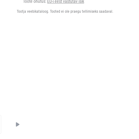
Toote ohutus:
EU-i eest vastutav isik
Tootja veebikataloog. Tooted ei ole praegu tellimiseks saadaval.