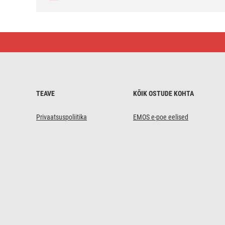
SCHUKO
ajastin
–
mehaaniline
lülituspistikupesa
TEAVE
KÕIK OSTUDE KOHTA
Privaatsuspoliitika
EMOS e-poe eelised