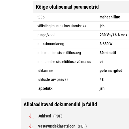
Kõige olulisemad parameetrid
tüüp
mehaaniline
välistingimustes kasutamiseks
jah
pinge/vool
230 V~/16 A max.
maksimumlaeng
3 680 W
minimaalne sisselülitusaeg
30 minutit
manuaalse sisselülituse võimalus
ei
lülitamine
pole märgitud
lülituste arv päevas
48
lapselukk
jah
Allalaaditavad dokumendid ja failid
Juhised
(PDF)
Vastavusdeklaratsioon
(PDF)