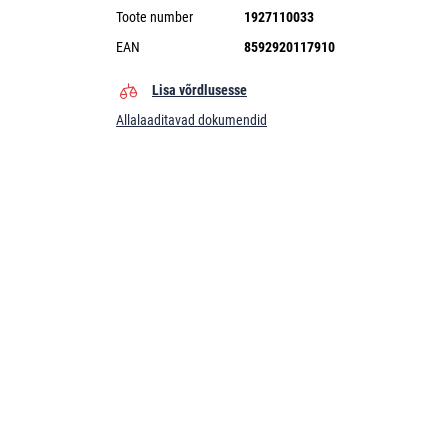
Toote number
1927110033
EAN
8592920117910
Lisa võrdlusesse
Allalaaditavad dokumendid