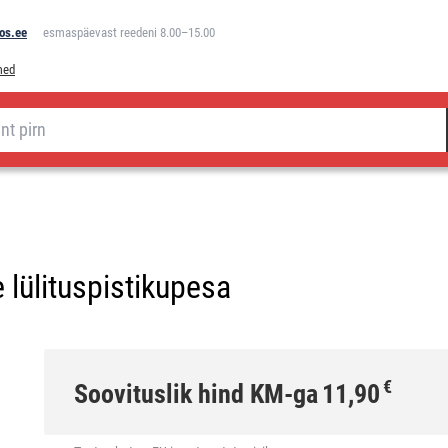
os.ee
esmaspäevast reedeni 8.00–15.00
med
lülituspistikupesa
€
Soovituslik hind KM-ga
11,90