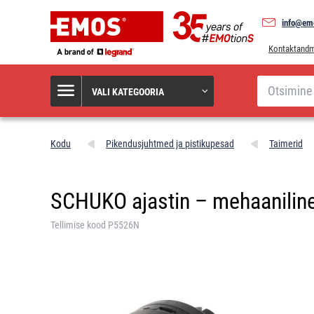
info@em
Kontaktand
Otsi
VALI KATEGOORIA
Kodu
Pikendusjuhtmed ja pistikupesad
Taimerid
SCHUKO ajastin – mehaaniline 
Tellimise kood P5526N