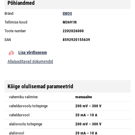
Põhiandmed
Bränd
EMOS
Tellimise kood
M3691N
Toote number
2202026000
EAN
8592920155639
Lisa võrdlusesse
Allalaaditavad dokumendid
Kõige olulisemad parameetrid
vahemiku valimine
manuaalne
vahelduvvoolu toitepinge
200 mV – 300 V
vahelduvvool
20 mA – 10 A
alalisvoolu toitepinge
200 mV – 300 V
alalisvool
20 mA – 10 A