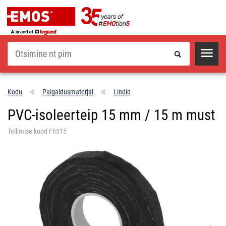
Otsi
Kodu
Paigaldusmaterjal
Lindid
PVC-isoleerteip 15 mm / 15 m must
Tellimise kood F6515