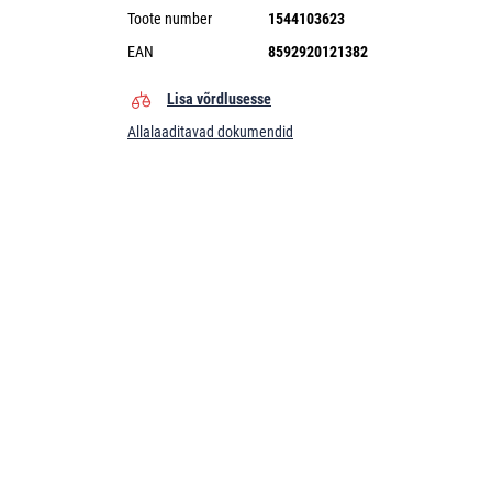
Toote number
1544103623
EAN
8592920121382
Lisa võrdlusesse
Allalaaditavad dokumendid