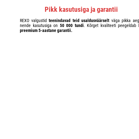
Pikk kasutusiga ja garantii
REXO valgustid
teenindavad teid usaldusväärselt
väga pikka aeg
nende kasutusiga on
50 000 tundi
. Kõrget kvaliteeti peegeldab 
preemium 5-aastane garantii.