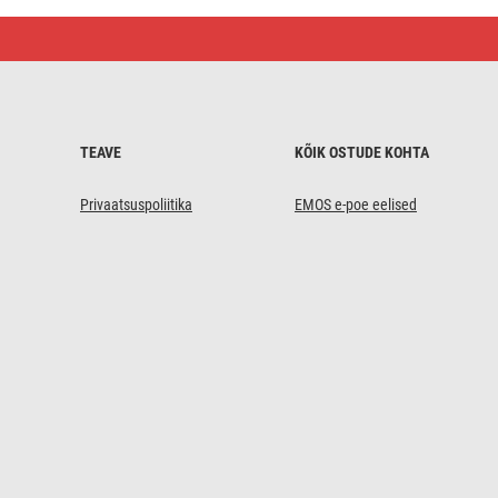
#REXXO
LED-
paneel
60
x
60
cm
/
TEAVE
KÕIK OSTUDE KOHTA
24
mm,
36
Privaatsuspoliitika
EMOS e-poe eelised
W,
4
000
lm,
sisseehitatav,
neutraalne
valge,
UGR