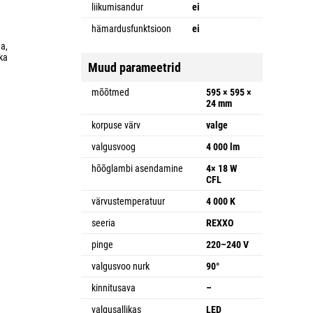
liikumisandur
ei
hämardusfunktsioon
ei
a,
ka
Muud parameetrid
mõõtmed
595 × 595 ×
24 mm
korpuse värv
valge
valgusvoog
4 000 lm
hõõglambi asendamine
4× 18 W
CFL
värvustemperatuur
4 000 K
seeria
REXXO
pinge
220–240 V
valgusvoo nurk
90°
kinnitusava
–
valgusallikas
LED