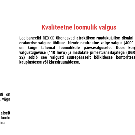
Kvaliteetne loomulik valgus
Ledipaneelid REXXO ühendavad
atraktiivse ruudukujulise disaini 
erakordse valguse ühtluse
. Nende
neutraalne valge valgus
(4000 
on kõige lähemal loomulikule päevavalgusele. Koos
kõr
valgustugevuse
(
110 lm/W) ja
madalate pimestusnäitajatega
(UGR
22) sobib see valgusti suurepäraselt kõikidesse
kontoritess
kauplustesse või klassiruumidesse.
uti on
s
, väga
alselt
 kuulu
ina.