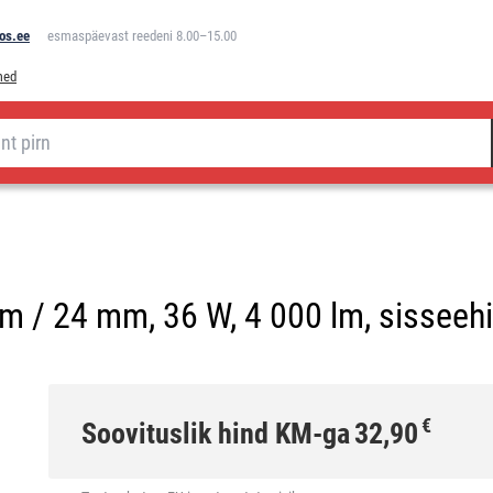
os.ee
esmaspäevast reedeni 8.00–15.00
med
 / 24 mm, 36 W, 4 000 lm, sisseehit
€
Soovituslik hind KM-ga
32,90