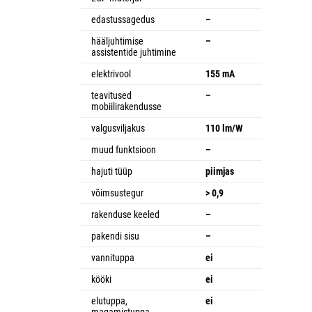
edastussagedus
–
hääljuhtimise
–
assistentide juhtimine
elektrivool
155 mA
teavitused
–
mobiilirakendusse
valgusviljakus
110 lm/W
muud funktsioon
–
hajuti tüüp
piimjas
võimsustegur
> 0,9
rakenduse keeled
–
pakendi sisu
–
vannituppa
ei
kööki
ei
elutuppa,
ei