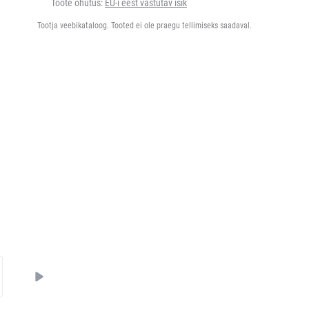
Toote ohutus:
EU-i eest vastutav isik
Tootja veebikataloog. Tooted ei ole praegu tellimiseks saadaval.