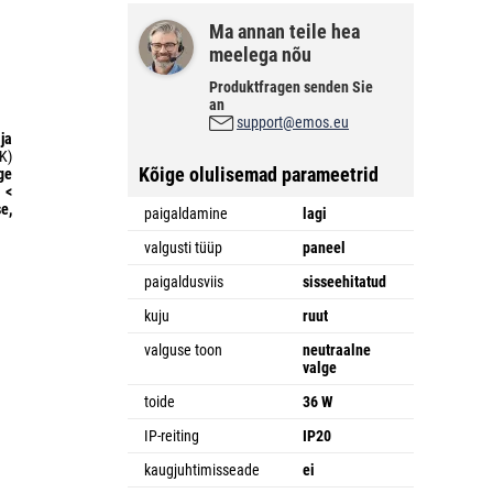
Ma annan teile hea
meelega nõu
Produktfragen senden Sie
an
support@emos.eu
ja
K)
Kõige olulisemad parameetrid
ge
 <
e,
paigaldamine
lagi
valgusti tüüp
paneel
paigaldusviis
sisseehitatud
kuju
ruut
valguse toon
neutraalne
valge
toide
36 W
IP-reiting
IP20
kaugjuhtimisseade
ei