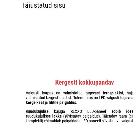
Täiustatud sisu
Kergesti kokkupandav
Valgusti korpus on valmistatud
tugevast terasplekist
, haj
valmistatud kergest plastist. Tulemuseks on LED-valgusti
tugevu
kerge kaal ja lihtne paigaldus
.
Ruudukujulise kujuga REXXO LED-paneel
sobib idea
ruudukujulisse lakke
(süvistatav paigaldus). Täiendav raam (ei
komplekti) võimaldab paigaldada LED-paneeli süvistatava valgust