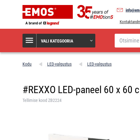
info@em
Kontaktand
Otsi
VALI KATEGOORIA
Kodu
LED-valgustus
LED-valgustus
#REXXO LED-paneel 60 x 60 cm
Tellimise kood ZB2224