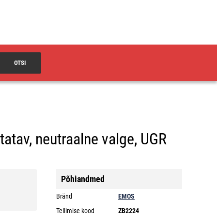
OTSI
atav, neutraalne valge, UGR
Põhiandmed
Bränd
EMOS
Tellimise kood
ZB2224