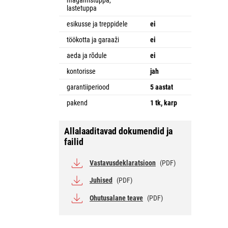
magamistuppa,
lastetuppa
esikusse ja treppidele
ei
töökotta ja garaaži
ei
aeda ja rõdule
ei
kontorisse
jah
garantiiperiood
5 aastat
pakend
1 tk, karp
Allalaaditavad dokumendid ja
failid
Vastavusdeklaratsioon
(PDF)
Juhised
(PDF)
Ohutusalane teave
(PDF)