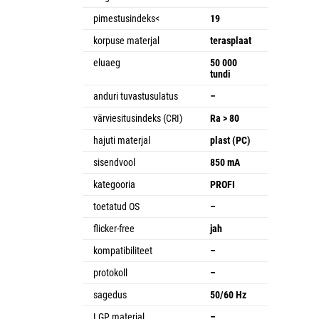
pimestusindeks<
19
korpuse materjal
terasplaat
eluaeg
50 000
tundi
anduri tuvastusulatus
–
värviesitusindeks (CRI)
Ra > 80
hajuti materjal
plast (PC)
sisendvool
850 mA
kategooria
PROFI
toetatud OS
–
flicker-free
jah
kompatibiliteet
–
protokoll
–
sagedus
50/60 Hz
LGP materjal
–