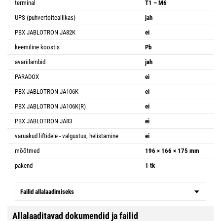
terminal
T1 – M6
UPS (puhvertoiteallikas)
jah
PBX JABLOTRON JA82K
ei
keemiline koostis
Pb
avariilambid
jah
PARADOX
ei
PBX JABLOTRON JA106K
ei
PBX JABLOTRON JA106K(R)
ei
PBX JABLOTRON JA83
ei
varuakud liftidele - valgustus, helistamine
ei
mõõtmed
196 × 166 × 175 mm
pakend
1 tk
Failid allalaadimiseks
Allalaaditavad dokumendid ja failid