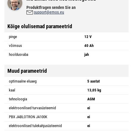
Produktfragen senden Sie an
support@emos.eu
Kõige olulisemad parameetrid
pinge
12 V
võimsus
40 Ah
hooldusvaba
jah
Muud parameetrid
optimaalne eluaeg
5 aastat
kaal
13,05 kg
tehnoloogia
AGM
elektroonilised turvasüsteemid
ei
PBX JABLOTRON JA100K
ei
elektroonilised tulekahjusüsteemid
ei