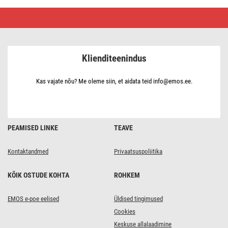
SLA
(suletud
pliihappe)
aku
12
V/40
Klienditeenindus
Ah
M6
Kas vajate nõu? Me oleme siin, et aidata teid info@emos.ee.
PEAMISED LINKE
TEAVE
Kontaktandmed
Privaatsuspoliitika
KÕIK OSTUDE KOHTA
ROHKEM
EMOS e-poe eelised
Üldised tingimused
Cookies
Keskuse allalaadimine