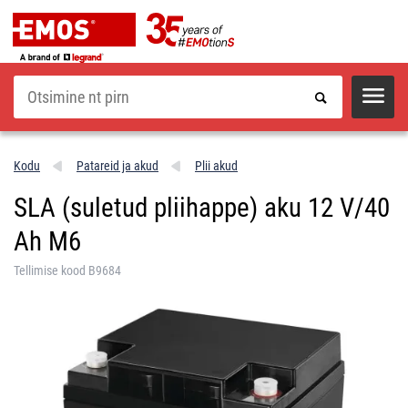
Otsi
Kodu
Patareid ja akud
Plii akud
SLA (suletud pliihappe) aku 12 V/40
Ah M6
Tellimise kood B9684