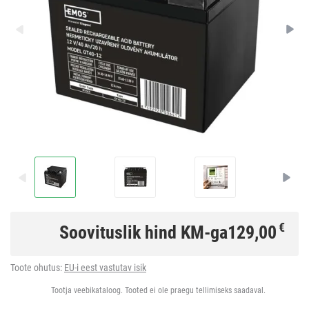
€
Soovituslik hind KM-ga
129,00
Toote ohutus:
EU-i eest vastutav isik
Tootja veebikataloog. Tooted ei ole praegu tellimiseks saadaval.