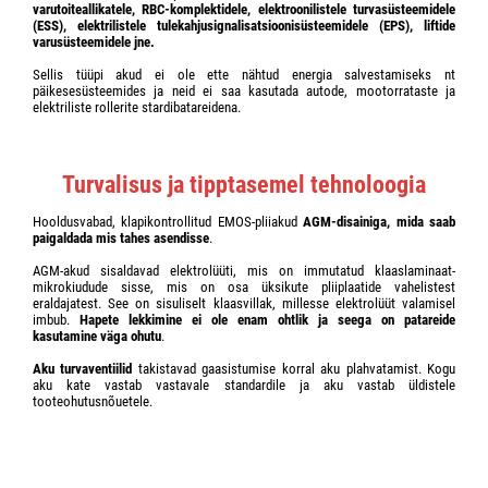
varutoiteallikatele, RBC-komplektidele, elektroonilistele turvasüsteemidele
(ESS), elektrilistele tulekahjusignalisatsioonisüsteemidele (EPS), liftide
varusüsteemidele jne.
Sellis tüüpi akud ei ole ette nähtud energia salvestamiseks nt
päikesesüsteemides ja neid ei saa kasutada autode, mootorrataste ja
elektriliste rollerite stardibatareidena.
Turvalisus ja tipptasemel tehnoloogia
Hooldusvabad, klapikontrollitud EMOS-pliiakud
AGM-disainiga, mida saab
paigaldada mis tahes asendisse
.
AGM-akud sisaldavad elektrolüüti, mis on immutatud klaaslaminaat-
mikrokiudude sisse, mis on osa üksikute pliiplaatide vahelistest
eraldajatest. See on sisuliselt klaasvillak, millesse elektrolüüt valamisel
imbub.
Hapete lekkimine ei ole enam ohtlik ja seega on patareide
kasutamine väga ohutu
.
Aku turvaventiilid
takistavad gaasistumise korral aku plahvatamist. Kogu
aku kate vastab vastavale standardile ja aku vastab üldistele
tooteohutusnõuetele.