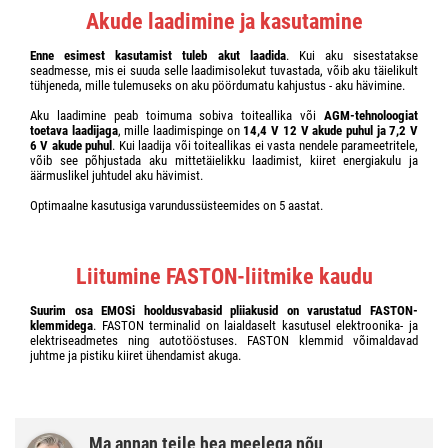
Akude laadimine ja kasutamine
Enne esimest kasutamist tuleb akut laadida
. Kui aku sisestatakse
seadmesse, mis ei suuda selle laadimisolekut tuvastada, võib aku täielikult
tühjeneda, mille tulemuseks on aku pöördumatu kahjustus - aku hävimine.
Aku laadimine peab toimuma sobiva toiteallika või
AGM-tehnoloogiat
toetava laadijaga
, mille laadimispinge on
14,4 V 12 V akude puhul ja 7,2 V
6 V akude puhul
. Kui laadija või toiteallikas ei vasta nendele parameetritele,
võib see põhjustada aku mittetäielikku laadimist, kiiret energiakulu ja
äärmuslikel juhtudel aku hävimist.
Optimaalne kasutusiga varundussüsteemides on 5 aastat.
Liitumine FASTON-liitmike kaudu
Suurim osa EMOSi hooldusvabasid pliiakusid on varustatud FASTON-
klemmidega
. FASTON terminalid on laialdaselt kasutusel elektroonika- ja
elektriseadmetes ning autotööstuses. FASTON klemmid võimaldavad
juhtme ja pistiku kiiret ühendamist akuga.
Ma annan teile hea meelega nõu