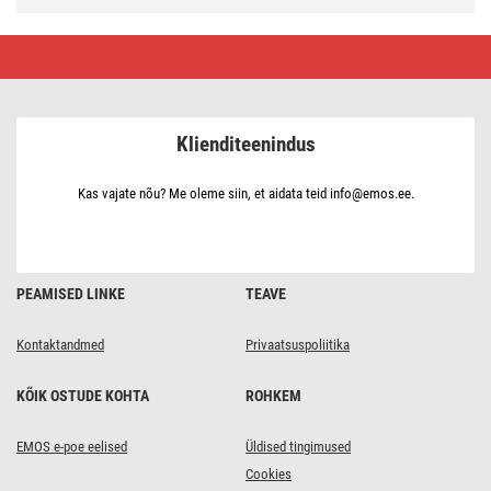
Toitejuhe
kummist
2x
1
mm2,
3
Klienditeenindus
m,
must
Kas vajate nõu? Me oleme siin, et aidata teid info@emos.ee.
PEAMISED LINKE
TEAVE
Kontaktandmed
Privaatsuspoliitika
KÕIK OSTUDE KOHTA
ROHKEM
EMOS e-poe eelised
Üldised tingimused
Cookies