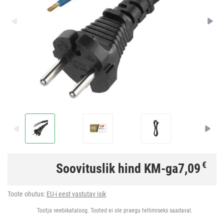
€
Soovituslik hind KM-ga
7,09
Toote ohutus:
EU-i eest vastutav isik
Tootja veebikataloog. Tooted ei ole praegu tellimiseks saadaval.