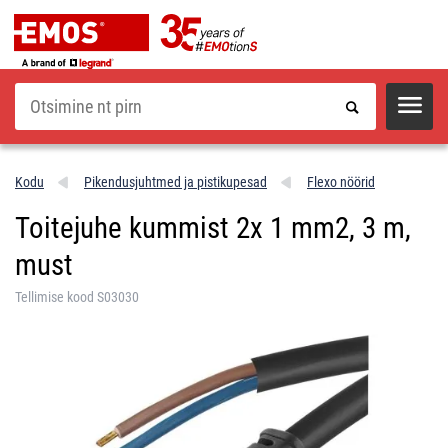
Otsi
Kodu
Pikendusjuhtmed ja pistikupesad
Flexo nöörid
Toitejuhe kummist 2x 1 mm2, 3 m,
must
Tellimise kood S03030