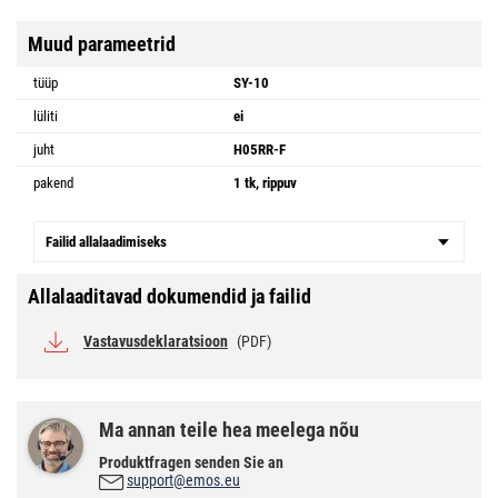
Muud parameetrid
tüüp
SY-10
lüliti
ei
juht
H05RR-F
pakend
1 tk, rippuv
Failid allalaadimiseks
Allalaaditavad dokumendid ja failid
Vastavusdeklaratsioon
(PDF)
Ma annan teile hea meelega nõu
Produktfragen senden Sie an
support@emos.eu