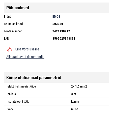
Põhiandmed
Bränd
EMOS
Tellimise kood
S03030
Toote number
2421130212
EAN
8595025348838
Lisa võrdlusesse
Allalaaditavad dokumendid
Kõige olulisemad parameetrid
elektrijuhtme ristlõige
2× 1,0 mm2
pikkus
3 m
isolatsiooni tüüp
kumm
värv
must