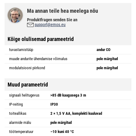
Ma annan teile hea meelega nõu
Produktfragen senden Sie an
support@emos.eu
Kõige olulisemad parameetrid
tuvastamistüüp
andur CO
muude andurite ühendamise võimalus
pole märgitud
modulatsiooni piirkond
pole märgitud
Muud parameetrid
signaali helitugevus
>85 dB kaugusega 3 m
IP-reiting
IP30
toiteallikas
2 × 1,5 V AA, komplekti kuuluvad
alarmide mälu
pole märgitud
töötemperatuur
–10 kuni 40 °C