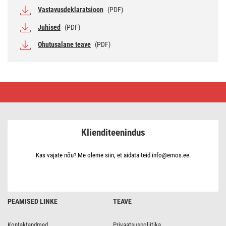
Vastavusdeklaratsioon
(PDF)
Juhised
(PDF)
Ohutusalane teave
(PDF)
Vinguandur
GS827
Klienditeenindus
Kas vajate nõu? Me oleme siin, et aidata teid info@emos.ee.
PEAMISED LINKE
TEAVE
Kontaktandmed
Privaatsuspoliitika