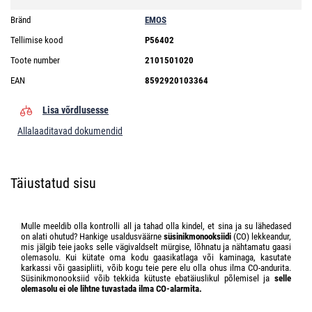
Bränd
EMOS
Tellimise kood
P56402
Toote number
2101501020
EAN
8592920103364
Lisa võrdlusesse
Allalaaditavad dokumendid
Täiustatud sisu
Mulle meeldib olla kontrolli all ja tahad olla kindel, et sina ja su lähedased
on alati ohutud? Hankige usaldusväärne
süsinikmonooksiidi
(CO) lekkeandur,
mis jälgib teie jaoks selle vägivaldselt mürgise, lõhnatu ja nähtamatu gaasi
olemasolu. Kui kütate oma kodu gaasikatlaga või kaminaga, kasutate
karkassi või gaasipliiti, võib kogu teie pere elu olla ohus ilma CO-andurita.
Süsinikmonooksiid võib tekkida kütuste ebatäiuslikul põlemisel ja
selle
olemasolu ei ole lihtne tuvastada ilma CO-alarmita.