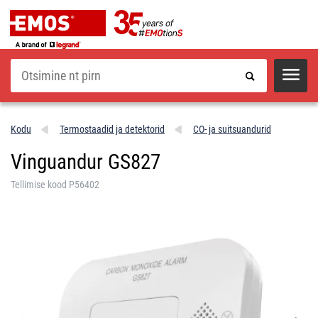
Otsi
Kodu
Termostaadid ja detektorid
CO- ja suitsuandurid
Vinguandur GS827
Tellimise kood P56402