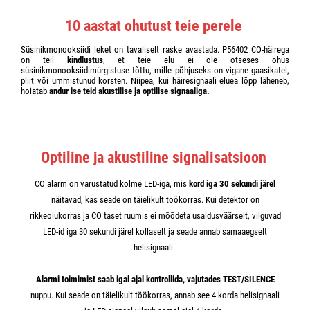
10 aastat ohutust teie perele
Süsinikmonooksiidi leket on tavaliselt raske avastada. P56402 CO-häirega
on teil
kindlustus
, et teie elu ei ole otseses ohus
süsinikmonooksiidimürgistuse tõttu, mille põhjuseks on vigane gaasikatel,
pliit või ummistunud korsten. Niipea, kui häiresignaali eluea lõpp läheneb,
hoiatab
andur ise teid akustilise ja optilise signaaliga.
Optiline ja akustiline signalisatsioon
CO alarm on varustatud kolme LED-iga, mis
kord iga 30 sekundi järel
näitavad, kas seade on täielikult töökorras. Kui detektor on
rikkeolukorras ja CO taset ruumis ei mõõdeta usaldusväärselt, vilguvad
LED-id iga 30 sekundi järel kollaselt ja seade annab samaaegselt
helisignaali.
Alarmi toimimist saab igal ajal kontrollida, vajutades TEST/SILENCE
nuppu. Kui seade on täielikult töökorras, annab see 4 korda helisignaali