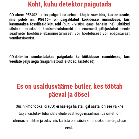
Koht, kuhu detektor paigutada
CO alarm P56402 tuleks paigaldada seinale
kõigis ruumides, kus on seade,
mis põleb nn. P5640> on paigaldatud kõikidesse ruumidesse, kus
kasutatakse fossiilseid kütuseid
(puit, kivisüsi, gaas, bensiin jne). Ohtlikud
süsinikmonooksiidi kontsentratsioonid on enamasti põhjustatud nende
seadmete hoolduse ebaõnnestumisest või hooletusest või ebapiisavast
ventilatsioonist.
CO-detektor
soodustatakse paigutada ka kõikidesse ruumidesse, kus
veedate palju aega
(magamistoad, elutoad, lastetoad).
Es on usaldusväärne butler, kes töötab
päeval ja öösel
Süsinikmonooksiidi (CO) ei näe ega haista. Igal aastal on see vaikne
tapja vastutav tuhandete elude eest kogu maailmas. Ja ometi on
olemas nii lihtne ja odav viis kaitsta end süsinikmonooksiidimürgistuse
eest.