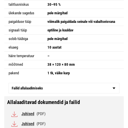
talitlusniiskus
30–95 %
ülekande sagedus
pole märgitud
paigalduse tüüp
võimalik paigaldada seinale või vabaltseisvana
signaali tüüp
optiline ja kuuldav
sobib tüübiga
pole märgitud
eluaeg
10 aastat
häire temperatuur
–
mõõtmed
38 × 120 × 80 mm
pakend
1 tk, väike karp
Failid allalaadimiseks
Allalaaditavad dokumendid ja failid
Juhised
(PDF)
Juhised
(PDF)