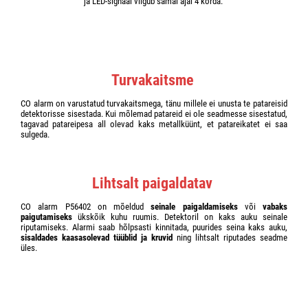
ja LED-signaal vilgub samal ajal 4 korda.
Turvakaitsme
CO alarm on varustatud turvakaitsmega, tänu millele ei unusta te patareisid
detektorisse sisestada. Kui mõlemad patareid ei ole seadmesse sisestatud,
tagavad patareipesa all olevad kaks metallküünt, et patareikatet ei saa
sulgeda.
Lihtsalt paigaldatav
CO alarm P56402 on mõeldud
seinale paigaldamiseks
või
vabaks
paigutamiseks
ükskõik kuhu ruumis. Detektoril on kaks auku seinale
riputamiseks. Alarmi saab hõlpsasti kinnitada, puurides seina kaks auku,
sisaldades kaasasolevad tüüblid ja kruvid
ning lihtsalt riputades seadme
üles.