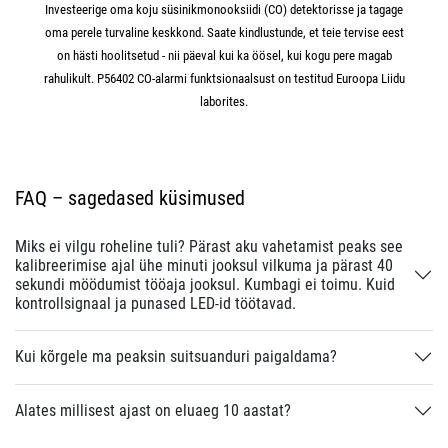
Investeerige oma koju süsinikmonooksiidi (CO) detektorisse ja tagage
oma perele turvaline keskkond. Saate kindlustunde, et teie tervise eest
on hästi hoolitsetud - nii päeval kui ka öösel, kui kogu pere magab
rahulikult. P56402 CO-alarmi funktsionaalsust on testitud Euroopa Liidu
laborites.
FAQ – sagedased küsimused
Miks ei vilgu roheline tuli? Pärast aku vahetamist peaks see
kalibreerimise ajal ühe minuti jooksul vilkuma ja pärast 40
sekundi möödumist tööaja jooksul. Kumbagi ei toimu. Kuid
kontrollsignaal ja punased LED-id töötavad.
Kui kõrgele ma peaksin suitsuanduri paigaldama?
Alates millisest ajast on eluaeg 10 aastat?