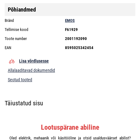
Põhiandmed
Bränd
EMOS
Tellimise kood
F61929
Toote number
2001192090
EAN
8595025342454
Lisa võrdlusesse
Allalaaditavad dokumendid
Seotud tooted
Täiustatud sisu
Lootuspärane abiline
Oled elektrik, mehaanik või käsitööline ja otsid usaldusväärset abilist?