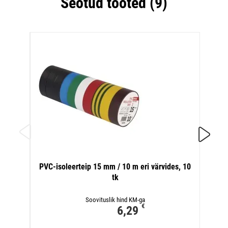
Seotud tooted (9)
PVC-i
PVC-isoleerteip 15 mm / 10 m eri värvides, 10
tk
Soovituslik hind KM-ga
€
6,29