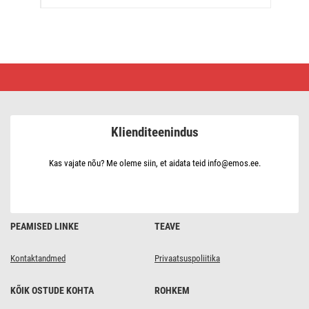
PVC-
isoleerteip
19
mm
/
20
Klienditeenindus
m
roheline,
10
tk
Kas vajate nõu? Me oleme siin, et aidata teid info@emos.ee.
PEAMISED LINKE
TEAVE
Kontaktandmed
Privaatsuspoliitika
KÕIK OSTUDE KOHTA
ROHKEM