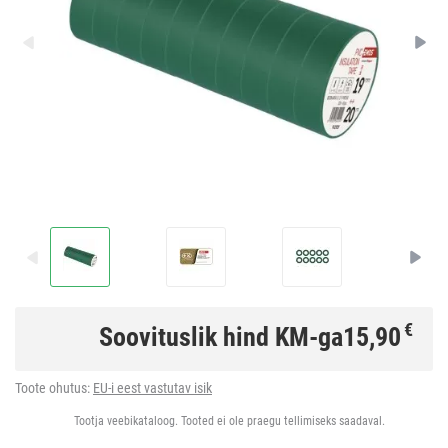
€
Soovituslik hind KM-ga
15,90
Toote ohutus:
EU-i eest vastutav isik
Tootja veebikataloog. Tooted ei ole praegu tellimiseks saadaval.