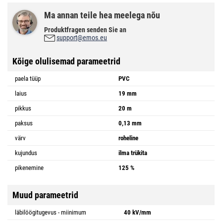
Ma annan teile hea meelega nõu
Produktfragen senden Sie an
support@emos.eu
Kõige olulisemad parameetrid
paela tüüp
PVC
laius
19 mm
pikkus
20 m
paksus
0,13 mm
värv
roheline
kujundus
ilma trükita
pikenemine
125 %
Muud parameetrid
läbilöögitugevus - miinimum
40 kV/mm