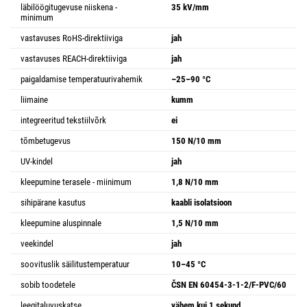
läbilöögitugevuse niiskena -
35 kV/mm
minimum
vastavuses RoHS-direktiiviga
jah
vastavuses REACH-direktiiviga
jah
paigaldamise temperatuurivahemik
–25–90 °C
liimaine
kumm
integreeritud tekstiilvõrk
ei
tõmbetugevus
150 N/10 mm
UV-kindel
jah
kleepumine terasele - miinimum
1,8 N/10 mm
sihipärane kasutus
kaabli isolatsioon
kleepumine aluspinnale
1,5 N/10 mm
veekindel
jah
soovituslik säilitustemperatuur
10–45 °C
sobib toodetele
ČSN EN 60454-3-1-2/F-PVC/60
leegitaluvuskatse
vähem kui 1 sekund