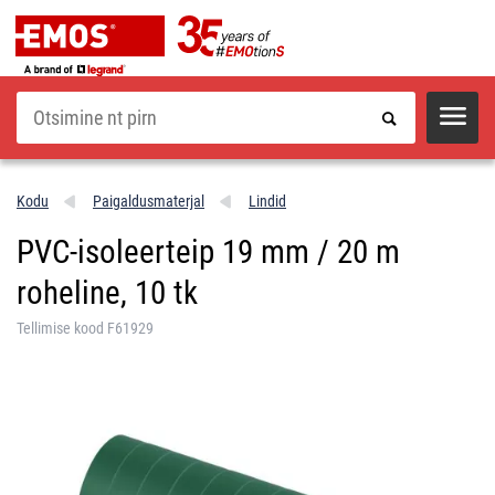
Otsi
Kodu
Paigaldusmaterjal
Lindid
PVC-isoleerteip 19 mm / 20 m
roheline, 10 tk
Tellimise kood F61929