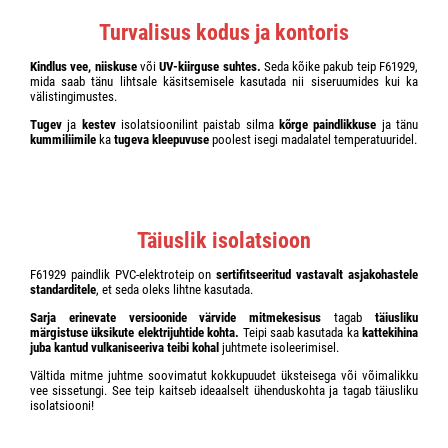
Turvalisus kodus ja kontoris
Kindlus vee, niiskuse
või
UV-kiirguse suhtes.
Seda kõike pakub teip F61929,
mida saab tänu lihtsale käsitsemisele kasutada nii siseruumides kui ka
välistingimustes.
Tugev
ja
kestev
isolatsioonilint paistab silma
kõrge paindlikkuse
ja tänu
kummiliimile
ka
tugeva kleepuvuse
poolest isegi madalatel temperatuuridel.
Täiuslik isolatsioon
F61929 paindlik PVC-elektroteip on
sertifitseeritud vastavalt asjakohastele
standarditele
, et seda oleks lihtne kasutada.
Sarja erinevate versioonide värvide mitmekesisus
tagab
täiusliku
märgistuse üksikute elektrijuhtide kohta.
Teipi saab kasutada ka
kattekihina
juba kantud vulkaniseeriva teibi kohal
juhtmete isoleerimisel.
Vältida mitme juhtme soovimatut kokkupuudet üksteisega või võimalikku
vee sissetungi. See teip kaitseb ideaalselt ühenduskohta ja tagab täiusliku
isolatsiooni!