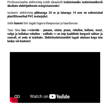
Professionaalne elektroteip sobib ideaalselt
isolatsiooniks
isolatsiooniks
või
üksikute
elektrijuhtmete märgistamiseks!
Isoleeriv elektroteip
pikkusega
20 m
ja
laiusega 19 mm
on
valmistatud
plastifitseeritud PVC
materjalist
.
Selle
kummi
liim tagab tugeva kleepuvuse ja haarduvuse.
Taas tänu
laia <>
värvide
- punane, sinine, pruun, roheline, kollane, must,
valge ja kollakas-roheline - valikule <>
on teip kaablitele kergesti nähtav ja
vaevalt, et seda ei märkaks. Elektriisolatsioonilint tagab ohutuse kogu teie
kodus või kontoris!