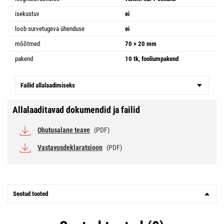
isekustuv
ei
loob survetugeva ühenduse
ei
mõõtmed
70 × 20 mm
pakend
10 tk, fooliumpakend
Failid allalaadimiseks
Allalaaditavad dokumendid ja failid
Ohutusalane teave
(PDF)
Vastavusdeklaratsioon
(PDF)
Seotud tooted